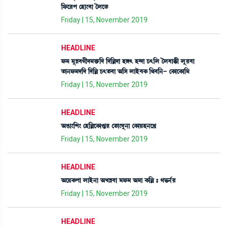
[ó¡ì¹š ëÒà}¤à íºìt¡
Friday | 15, November 2019
HEADLINE
ó¡³ ³åÄ¤Kãƒ³v¡û¡[ƒ [ƒ[Àƒà ÒU; Ò@ƒà W¡;[º íº¤àB¡ã ºå¹¤à
t¡à>ó¡³ƒ[ƒ [ƒ[À W¡;t¡¤à "[Î ºàÒü¤A¡ [=¤[>- ëA¡àìA¡à[³
Friday | 15, November 2019
HEADLINE
"R¡à}[Å} ëÒ[ÀìA¡àœ¡¹ ët¡à}ƒå>à ëA¡àÚÒ>ìJø
Friday | 15, November 2019
HEADLINE
"ìÚA¡šà ºàÒü>à "JÄ¤à ³ó¡³ "³à A¡[À – K®¡>¢¹
Friday | 15, November 2019
HEADLINE