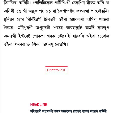
[Î>[W¡}¤à "[Î[>¡ú ëšà[º[i¡ìA¡º šà[i¢¡[Å}Kã ëW¡A¡[Å> ³ãó¡³ "[Î =à
"[ÎKã 15 Kã "ÚåA¡ šå} 11 ƒà íA¡Åà´šà; \S¡Î@ƒà šà}ì=àB¡[>¡ú
Úå[>Ú> ëÒà³ [³[>Ê¡¹Kã [W¡ºÒàÒü *Òü>à ÒàÚ¹A¡šà "[Îƒà =à\¤à
íºìt¡¡ú ³[>šå¹Kã "šå>¤Kã Åv¡û¡³ A¡àÚÒìÀàÒü "³[ƒ A¡à}ºåš
"³v¡Kã Òü@i¡ì¹Ê¡ ëÅàA¡šà =¤A¡ ët¡ïì¹àÒü ÒàÚ¤[Î "Òü¤à ëW¡ì¹àº
*Òü>à [š>>¤à t¡A¡[Å>¤à ÒàÚ>Îå ëºš¥[J¡ú
HEADLINE
³[>šå¹Kã "šå>¤Kã Åv¡û¡³ A¡àÚÒ>¤à Úàì¹àÒü ÒàÚ¤à A¡}ìNøÎ šà[i¢¡Kã