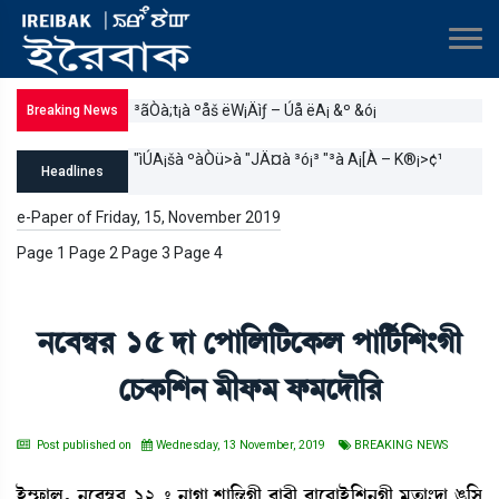
³ãÒà;t¡à ºåš ëW¡Äìƒ – Úå ëA¡ &º &ó¡
Breaking News
"ìÚA¡šà ºàÒü>à "JÄ¤à ³ó¡³ "³à A¡[À – K®¡>¢¹
Headlines
e-Paper of Friday, 15, November 2019
Page 1 Page 2 Page 3 Page 4
>ì¤´¬¹ 15 ƒà ëšà[º[i¡ìA¡º šà[i¢¡[Å}Kã
ëW¡A¡[Å> ³ãó¡³ ó¡³ìƒï[¹
Post published on
Wednesday, 13 November, 2019
BREAKING NEWS
Òü´£¡àº, >ì¤´¬¹ 12 – >àKà Åà[”zKã ¯à¹ã ¯àì¹àÒü[Å>Kã ³t¡à}ƒà R¡[Î