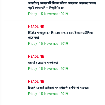
"R¡à}[Å}¤å "ìA¡àÚ¤Kã [ó¡®¡³ A¡[¹ì>à J}Ò>¤Kà ëºàÚ>>à "ó¡¤à
JåÄàÒü ëÅ³K;[Î - [ƒšå¸[t¡ [Î &³
Friday | 15, November 2019
HEADLINE
[³[>Ê¡¹ Å¸à³Aå¡³à¹>à [Nø>ì¤K ºàÛ¡ 2 ë¹à³ íA¡ì=ºó¡´¬ã[Å}ƒà
ëÚì”‚àA¡ìJø
Friday | 15, November 2019
HEADLINE
&¯àì>¢Î ëšøàNøà³ šà}ì=àA¡ìJø
Friday | 15, November 2019
HEADLINE
[¹\à¤¢ ëó¡àì¹Ê¡ &[¹Úàƒà º³ ëJàÙ[Å} W¡;[J>¤à J}Ò>ìJø
Friday | 15, November 2019