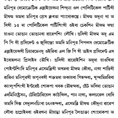
³[>šå¹ ëƒì³àìyû¡[i¡A¡ &ÀàÒüìÚX>à [Å@ƒå>à *º ëšà[º[i¡ìA¡º šà[i¢¡Kã
³ãó¡³ "³ƒà ³[>šå¹ ëšøÎ AÃ¡¤t¡à šà}ì=àA¡ìJø¡ú ³ãó¡³ "ƒå>à =à "
[ÎKã 15 ƒà ëšà[º[i¡ìA¡º šà[i¢¡[Å}Kã *Òü¤à ëW¡A¡[Å> ³ãó¡³ ó¡´¬à
Úà*>à ët¡àR¡à> ët¡àR¡à>¤à ¯àì¹š[Å} ëºï[J¡ú R¡[ÎKã ³ãó¡³ "ƒå &³
[š [š Kã šø[Îìƒ@i¡ * \å[Kì@ƒøà "³[ƒ ³[>šå¹ [ššºÎ ëƒì³àìyû¡[i¡A¡
&ÀàÒüìÚXKã [W¡Úà¹ì³>Îå *Òü[¹¤à &º [\ [š Kã ®¡àÒüÎ šø[Îìƒ@i¡ &Î
Òüì¤àÒº>à [šøÎàÒüƒ ët¡ï[J¡ú R¡[ÎKã ¯àì¹àÒü[Å> "ƒåƒà Úà*[J¤à
ëšàÒü@i¡[Å}[ƒ ³[>šå¹ &ìÎ³[¤ÃKã "JÄ¤à ³ãó¡³ ëA¡ï¤à, >àKà Åà[”zKã
¯à[¹>à ³[>šå¹Kã "šå>¤Kã Åv¡û¡³ƒà "A¡àÚ¤à [šÒ@ƒ¤à, Jå@ƒà[³Ä[¹¤à
A¡à}ºåš[Å}Kã Òü@i¡ì¹Ê¡ ëÅàA¡šà =¤A¡ ët¡ïÒ@ƒ¤à, ëÊ¡i¡ "[Îƒà ët¡àR¡à>
&ƒ[³[>ìÊ¡öÎ>, ëi¡[¹ìi¡à[¹ìÚº A¡àl¡ü[Xº, šà> >àKà, A¡ºW¡ì¹º ë¤à[ƒ
"³[ƒ [ÎG ëÎƒå¸º>[W¡}¤à W¡;>Ò@ƒ¤à, &ìÎ³[¤Ã ³ãó¡³ ëA¡ïƒå>à ¯àì¹š
ëºï¤à R¡ì´ÃàÒüƒ¤à *Òü¹K>à ³ãÚà³¥à ³[>šå¹ íºR¡àv¡û¡à ëÅ}ìƒàA¡šà "