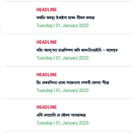
HEADLINE
A¡A¡[W¡} "³Îå} Òü=àÒüƒà ¯àA¡; ³ãó¡³ ó¡³ìJø
Tuesday | 31, January 2023
HEADLINE
³[¹} A¡à}ºåš>à Úà*[Å@ƒ¤à "[Î =àK;[>}R¡àÒü[> - ¹àì³Å«¹
Tuesday | 31, January 2023
HEADLINE
[¯} ë³´¬¹[Å}>à šøì³à ºàìÚ}>¤à ëÅºKã ët¡}¤à} šãìJø
Tuesday | 31, January 2023
HEADLINE
&[@i¡ ëºìšøà[Î ëƒ ë=ï¹³ šà}ì=àA¡ìJø
Tuesday | 31, January 2023