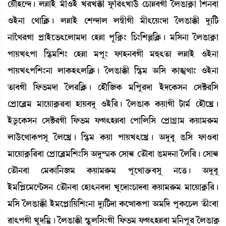
ëÚïÒì@ƒ¡ú ºÄàÒü ³ã*Òü J¹JB¡ã óå¡[¹;Jàl¡ü ëW¡àÄ¤Kã íºR¡àA¥¡à [Å>¤à
*Òü>à ë=à[AÃ¡¡ú ºÄàÒü ëÅ@ƒàº º´¬ãKã ³ã;ìÚ}ƒà íºR¡àB¡ã ƒå¸[i¡
>àî=¹Kà šøàÒüì®¡;ìºà³ƒà ëÒÄà šè[A¥¡} [W¡}[ÅÀ[AÃ¡¡ú ³[Î>à íºR¡àA¥¡à
šàÚJ;šà [ÑHþ³[Å} ëÒÄà ³šå} ó¡àÒ>¤Kã ³×;t¡à ºÄàÒü *Òü>à
šàÚJ;š[Å}>à ºàA¡Ò;º[AÃ¡¡ú íºR¡àB¡ã [ÑHþ³ "[Î A¡àT=à} *Òü>à
t¡à¤Kã [ó¡®¡³ƒà íº¹[AÃ¡¡ú ëÒï[\A¡ ³[šå¹ƒà ÒüƒìA¡Î> ëÎC¡¹[Î
ëšøàì¤Ã³ ³àìÚàA¥¡¹¤à ÒàÚ¤ƒå *Òü[¹¡ú íºR¡àA¡ A¡ÚàKã i¡à³¢ ëÒïìJø¡ú
Òülå¡ìA¡Î> ëÎC¡¹Kã [ó¡®¡³ ó¡K;ÒÄ¤à ëšà[º[Î ëšøàNøà³ A¡Úà³¹ç¡³
ºàl¡üì=àA¡šÎå íºìJø¡ú [ÑHþ³ A¡Úà šàÚJ;ìJø¡ú "ƒå¤å R¡[Î ó¡à*¤à
³àìÚàA¥¡[¹¤à ëšøàì¤Ã³[Å}[Î "ƒå´¶A¡ ëÎà¾ ët¡ï¤à R¡³ƒ>à íº[¹¡ú ëÎà¾
ët¡ï>¤à ë³A¡à[>\³ A¡Úà³¹ç¡³ šåì=àv¡û¡¤Îå >ìv¡¡ú "ƒå¤å
Òü³[šÃì³ì@i¡Î> ët¡ï>¤à ëÒà;>¤ƒà Jåìƒà}W¡àƒ¤à A¡Úà³¹ç¡³ ³àìÚàA¥¡[¹¡ú
³[Î íºR¡àB¡ã Òü³ìšÃà[Ú[Å}>à ƒå¸[i¡ƒà A¡ìxàA¡šà "³[ƒ šåA¡ìW¡º t¡ã}¤à
¯à;šKã Jåƒ[³¥¡ú íºR¡àB¡ã ÑHåþº[Î}Kã [ó¡®¡³ ó¡K;ÒÄ¤à ³[>šå¹ íºR¡àA¥