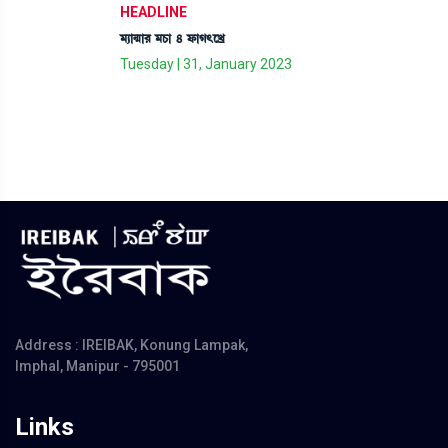
HEADLINE
³¸à@µà¹ ³W¡à 4 ó¡àK;ìJø
Tuesday | 31, January 2023
Address : IREIBAK, Konung Lampak,
Imphal, Manipur - 795001
Links