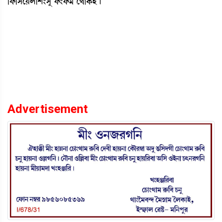
[ó¡[ÎìÚº[Å}Îå ó¡}ó¡³ ë=àA¡Òü¡ú
Advertisement