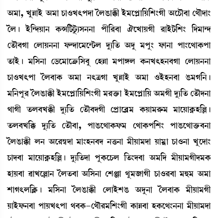
"³à, JåÄàÒü "³à W¡à*J;šƒà íºR¡àB¡ã Òü³ìšÃà[Ú[Å}Kã "ìW¡ï¤à ë=ïƒà}
íº¡ú Òü[@ƒÚà> A¡X[i¡iå¡¸Î>>à šã[¹¤à 'ìJàÚKã ¹àÒüi¡[Å} [ƒ³à@ƒ
ët¡ï¤Kà ëºàÚ>>à ó¡@ƒàì³ì@i¡º ƒå¸[t¡ "ƒå ³šå} ó¡à>à šà}ì=àA¡šà
t¡àÒü¡ú ³[Î>à ël¡ì³àìyû¡[Î¤å ëÒÄà ³šàUº A¡>J;Ò>¤Kà ëºàÚ>>à
W¡à*J;šà íº¤àA¡ "³à >;yKà JåÄàÒü "³à *ÒüÒ>¤à R¡³K[>¡ú
³[>šå¹ íºR¡àB¡ã Òü³ìšÃà[Ú[Å}Kã ³¹v¡û¡à Òü³ìšÃà[Ú "³Kã ƒå¸[t¡ ët¡ïƒ>à
=àKã t¡º¤JB¡ã ƒå¸[t¡ ët¡ï¤ƒKã ëšøàì¤Ã³ A¡Úà³¹ç¡³ ³àìÚàA¥¡Ò[À¡ú
t¡º¤J[B¡ ƒå¸[t¡ ët¡ï¤à, šàR¡ì=àA¡ó¡³ ë=àA¡š[Å} šàR¡ì=àv¡û¡¤>à
íºR¡àB¡ã º> "ì¹´¬ƒà ³à}Ò>¤ƒ >v¡>à ³ãÚà³ƒà Úà³¥à W¡à*>à Jåìƒà}
W¡àƒ¤à ³àìÚàA¥¡Ò[À¡ú ƒå¸[t¡ƒà šåA¡ìW¡º [t¡}ƒ¤à "³[ƒ ³ãÚà³Kãƒ³A¡
ÒàÚ¤à ¯àJìÀà> íºt¡¤à "[Î>à ëÅgà =å³\àKã W¡à*¹¤à ³×³ "³à
ÅàK;º[AÃ¡¡ú ³[Î>à íºR¡àB¡ã ëºàÒüÅR¡ "ƒå>à íº¤àA¡ ³ãÚà³Kã
ÚàÒüó¡>¤à šàÚJ;šà =¤A¡-ë=ï¹³[Å}Kã A¡àÄ¤à ÒA¡ì=}>>à ³ãÚà³ƒà