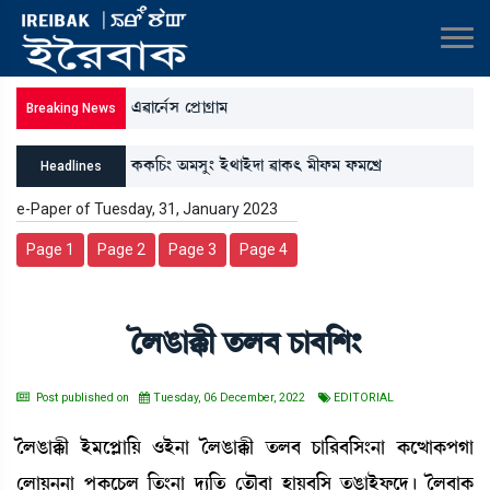
&¯àì>¢Î ëšøàNøà³
Breaking News
A¡A¡[W¡} "³Îå} Òü=àÒüƒà ¯àA¡; ³ãó¡³ ó¡³ìJø
Headlines
e-Paper of Tuesday, 31, January 2023
Page 1
Page 2
Page 3
Page 4
íºR¡àB¡ã t¡º¤ W¡à¤[Å}
Post published on
Tuesday, 06 December, 2022
EDITORIAL
íºR¡àB¡ã Òü³ìšÃà[Ú *Òü>à íºR¡àB¡ã t¡º¤ W¡à[¹¤[Î}>à A¡ìxàA¡šKà
ëºàÚ>>à šåA¡ìW¡º [t¡}>à ƒå¸[t¡ ët¡ï¤à ÒàÚ¤[Î t¡R¡àÒüó¡ìƒ¡ú íº¤àA¡