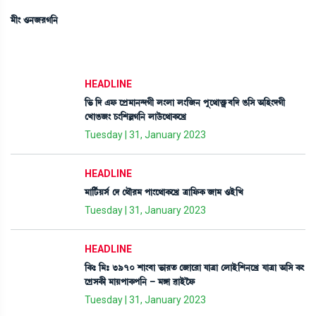
³ã} *>\¹K[>
HEADLINE
[®¡ [ƒ &ó¡ ìšø³à>@ƒKã º}ºà º}[\> šåì=àv¡ûö¡¤[ƒ R¡[Î "[Ò}ƒKã
ëJàR¡\} W¡}[ÅÀK[> ºàl¡üì=àA¡ìJø
Tuesday | 31, January 2023
HEADLINE
³à[i¢¡ÚÎ¢ ëƒ ë=ï¹³ šà}ì=àA¡ìJø yà[ó¡A¡ \à³ *Òü[J
Tuesday | 31, January 2023
HEADLINE
[A¡– [³– 3970 Åà}¤à ®¡à¹t¡ ë\àì¹à ™àyà ëºàÒü[Å>ìJø ™àyà "[Î A¡}
ìNøÎA¡ã ³àÚšàA¡š[> - ³Uà ¯àÒüîó¡
Tuesday | 31, January 2023