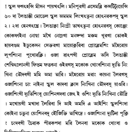
¡à ÑHåþº ó¡K;Ò[X ³ãÎ> šàÚJ;[º¡ú ³[>šå¹Kã &ìÎ³[¤Ã A¡X[i¡iå¡¸ìÚ[X
60 ƒà íºR¡àB¡ã ë³àìl¡º ÑHåþº "³³³ [º}J;tå¡>à ëÒà;>¹A¡šƒå ÑHåþº
2¡ú 2ƒà ëÒ>K;ìJø¡ú íºR¡àA¥¡à [>}Nøã t¡àJ;tå¡>à ëÒà;>¹¤Îå ëA¡àìg}
ëA¡àA¡ó¡àÒü>à ë>à´¬à ³îJ ë>à´ÃKà ³>U@ƒà ³¹ç¡³ =å¹Kà ët¡àA¡Òü
ÒàÚ¤P¡³ Òülå¡ìA¡Î> ëÎv¡û¡¹Kà ³àìÚàA¥¡[¹¤à ëšøàì¤Ã³[Å} ³íÒì¹àÚ
ºåš[Å}>à šåì=à¹[AÃ¡¡ú *\à ¯à;šKã ëšøàì¤Ã³ "[Î íºR¡àB¡ã
ëÅ[@µ;ìºà>Kã [ó¡®¡³ ó¡v¡¤>à *Òü¹KÎå ³ìA¡àA¡ ë=à}¤[Å}>à ƒå¸[t¡ [>}
[=>à ët¡ïƒ¤Kã ³[³ "³à t¡à[¹¡ú ³îÒì¹àÚ ³¹à} A¡àÚ>à íº¹KÎå
*\à[Å}>à W¡à} >àÒü>à ÑHåþº A¡àƒ¤à AÃ¡àÎ [>}[=>à ët¡ïƒ¤Îå Úà*[¹¡ú
*\à[Å}Kã ƒå¸[t¡[Å}¤å ëÚ}[Å>Kƒ¤à ë\; Òü *[Å} ƒå¸[t¡ [>}[=>à ët¡ï[‰
¡ú ³ìJàÚKã ³Jàƒà íº[¹¤à [ƒ "àÒü "³[ƒ & "àÒü[Å} ÑHåþº[Å}ƒà
ëA¡àÒü>à W¡vå¡>à ëÚ}[Å>¤ƒå ëÒï[\[v¡û¡ t¡à[Jì‰¡ú *\à[Å}>à ƒå¸[i¡ƒà šè[A¥
¡} W¡}ƒ¤Kã íW¡¹àA¡ šã¹A¡šƒà ³[¹ íº>¤à ³ìA¡àA¡ ë=à}¤à *