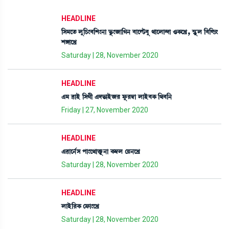
HEADLINE
[Î³ìt¡ ºå[W¡}¤[Å}>à ®å¡}\à[K> ¤àìÂi¡¤å =àìºà@ƒà *A¡ìJø, ÑHåþº [¤[Á¡}
ÅUàìJø
Saturday | 28, November 2020
HEADLINE
&³ ¯àÒü [ÎKã &ƒ®¡àÒü\¹ óå¡¹´¬à ºàÒü¤A¡ [=¤[>
Friday | 27, November 2020
HEADLINE
&¯àì>¢Î šà}ì=àv¡ûå¡>à A¡´¬º ëÚ>ìJø
Saturday | 28, November 2020
HEADLINE
ºàÒü[¹A¡ ëó¡à}ìJø
Saturday | 28, November 2020