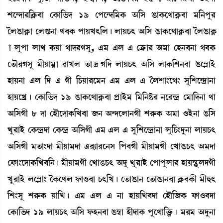
Åì@ƒà¹[AÃ¡¤à ëA¡à[®¡ƒ 19 ëšì@ƒ[³A¡ "[Î R¡àA¡ì=àA¥¡¤à ³[>šå¹
íºR¡àA¥¡à ëºœ¡>à =¤A¡ šàÚJ;[º¡ú ºàÚW¡; "[Î R¡àA¡ì=àA¥¡¤à íºR¡àA¥
¡à ºåšà ºàJ A¡Úà =àƒ¹KÎå, &³ &º & ëyû¡à¹ "³à ëÒ>¤>à =¤A¡
ët¡ï¹KÎå ³ãÚà³¥à ¯àJº t¡à‰K[ƒ ºàÚW¡; "[Î ºàA¡[Å>¤à R¡ì´ÃàÒü
ÒàÚ>à &º [ƒ & Kã [W¡Úà¹ì³> &³ &º & íºÅà}ì=} Îå[Åì@ƒøà>à
ÒàÚìJø¡ú ëA¡à[®¡ƒ 19 R¡àA¡ì=àA¥¡¤à šøàÒü³ [³[>Ê¡¹ >ì¹@ƒø ë³à[ƒ>à =à
"[ÎKã 8 ƒà ëÒïìƒàA¡[J¤à \> "@ƒìºà>Kã Å¹ç¡A¡ "³à *Òü>à R¡[Î
Jå¹àÒü ëA¡@ƒøƒà ëA¡@ƒø "[ÎKã &³ &º & Îå[Åì@ƒøà>à ºå[W¡}ƒå>à ºàÚW¡;
"[ÎKã ³t¡à}ƒà ³ãÚà³ƒà &¯¸à¹ì>Î [š¤Kã ³ãÚà³Kã ëJàR¡W¡; "³ƒà
ëó¡à}ìƒàA¡[J¤[>¡ú ³ãÚà³Kã ëJàR¡W¡; "ƒå Jå¹àÒü ëšàšåºà¹ ÒàÚÑHåþºƒKã
Jå¹àÒü ºì´Ãà} íA¡ì=º ó¡à*¤à W¡;[J¡ú ët¡àR¡à> ët¡àR¡à>¤à AÃ¡¤A¡ã ³ã×;
[Å}Îå Å¹ç¡A¡ Úà[J¡ú &³ &º & >à ÒàÚ[J¤ƒà ëÒï[\A¡ ó¡à*¤ƒà
ëA¡à[®¡ƒ 19 ºàÚW¡; "[Î ó¡Ò>¤à R¡´¬à ÒãƒàA¡ šåì=à[v¡ûö¡¡ú ³¹³ "ƒå>à