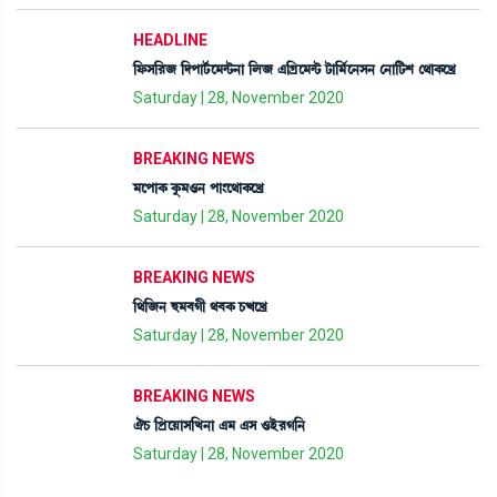
HEADLINE
[ó¡Î[¹\ [ƒšài¢¡ì³@i¡>à [º\ &[Nøì³@i¡ i¡à[³¢ì>Î> ë>à[i¡Å ë=àA¡ìJø
Saturday | 28, November 2020
BREAKING NEWS
³ìšàA¡ Aå¡³*> šà}ì=àA¡ìJø
Saturday | 28, November 2020
BREAKING NEWS
[=[\> ×³¤Kã =¤A¡ W¡xìJø¡
Saturday | 28, November 2020
BREAKING NEWS
'W¡ [šøìÚàÎ[J>à &³ &Î *Òü¹K[>
Saturday | 28, November 2020