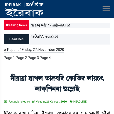
³ìšàA¡ Aå¡³*> šà}ì=àA¡ìJø
Breaking News
ºàÒü[¹A¡ ëó¡à}ìJø
Headlines
e-Paper of Friday, 27, November 2020
Page 1 Page 2 Page 3 Page 4
³ãÚà³¥à ¯àJº t¡à‰¤[ƒ ëA¡à[®¡ƒ ºàÚW¡;
ºàA¡[Å>¤à R¡ì´ÃàÒü
Post published on
Monday, 26 October, 2020
HEADLINE
Òüî¹¤àA¡ >å¸\ Îà[®¢¡Î, Òü´£¡àº, *ìv¡û¡à¤¹ 25 – ³àìº³Kã *Òü>à