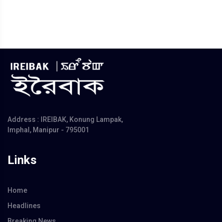
Address : IREIBAK, Konung Lampak,
Imphal, Manipur - 795001
Links
Home
Headlines
Breaking News