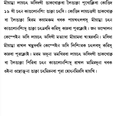
³ãÚà³¥à ºàÚW¡; "[ÎƒKã R¡àA¡ì=àA¥¡¤à íºR¡àA¥¡à šåì=à[AÃ¡¤à ëA¡à[®¡ƒ
19 Kã W¡;> A¡àR¡ìºà>[Å} R¡àA¥¡à W¡;[Î¡ú ëA¡à[®¡ƒ ºàÚW¡v¡Kã R¡àA¡ì=àA¥
¡¤à íºR¡àA¥¡à [Ò¹³ A¡Úà³¹ç¡³ =¤A¡ šàÚJ;ºKÎå ³ãÚà³¥à W¡;>
A¡àR¡ìºà>[Å}ƒå R¡àA¥¡à W¡;y¤[ƒ A¡[¹Îå A¡àÄ¤à šå¹ìAÃ¡àÒü¡ú \> "ì@ƒàº>
ëA¡ì´šÒü> "[Î ºàÚW¡; "[ÎKã ³t¡à}ƒà ³ãÚà³ƒà J}ÒÄ¤[>¡ú ³[Îƒà
³ãÚà³¥à ¯àJº J”‚öƒ¤[ƒ ëA¡ì´šÒü> "[Î [º[Å}¹A¡ W¡;º¤Îå A¡[¹Îå
A¡àÄ¤à šå¹ìAÃ¡àÒü¡ú ³¹³ "ƒå>à t¡³[=¹¤à ºàÚW¡; "[ÎƒKã R¡àA¡ì=àA¥
¡¤à íºR¡àA¥¡à [š[¹¤à W¡;> A¡àR¡ìºà>[Å}ƒå ¯àJº t¡à[³Äƒå>à =¤A¡
*Òü>à *ì”‚àv¡ûå¡>à R¡àA¥¡à W¡;[³Ä>¤à šåÄà ëÒà;>[³Ä[Î ÒàÚ[J¡ú