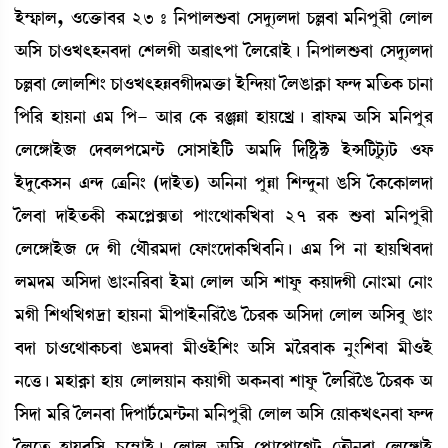
Òü´£¡àº, *ìv¡û¡à¤¹ 23 – [>šàºÇ¡¤à ëÎƒå¸ºƒà W¡À¤à ³[>šå¹ã ëºàº
"[Î W¡à*J;Ò>¤ƒà ëÅºKã "¯à;šà íºì¹àÒü¡ú [>šàºÇ¡¤à ëÎƒå¸ºƒà
W¡À¤à ëºàº[Å} W¡à*J;ÒÄ¤Kãƒ³v¡û¡à Òü[@ƒÚà íºR¡àA¥¡à ó¡@ƒ ³[t¡A¡ W¡à>à
[š[¹ ÒàÚ>à &³ [š- "à¹ ëA¡ ¹gÄà ÒàÚìJø¡ú ¯àó¡³ "[Î ³[>šå¹
ëºìUàÒü\ ëƒ¤ºšì³@i¡ ëÎàÎàÒü[i¡ "³[ƒ [ƒ[Ê¡öC¡ ÒüX[i¡iå¡¸i¡ *ó¡
ÒüƒåìA¡Î> &@ƒ ëy[>} (ƒàÒüt¡) "[>>à šåÄà [Å@ƒå>à R¡[Î íA¡ìA¡àºƒà
íº¤à ƒàÒüt¡A¡ã A¡³ìšÃGt¡à šà}ì=àA¡[J¤à 27 ¹A¡ Ç¡¤à ³[>šå¹ã
ëºìUàÒü\ ëƒ Kã ë=ï¹³ƒà ëó¡à}ìƒàA¡[J¤[>¡ú &³ [š >à ÒàÚ[J¤ƒà
º³ƒ³ "[Îƒà R¡à}>[¹¤à Òü³à ëºàº "[Î Åàóå¡ A¡ÚàƒKã ë>à}³à ë>à}
³Kã [Å=[JK‰à ÒàÚ>à ³ãšàÒü>[¹îR¡ íW¡¹A¡ "[Îƒà ëºàº "[Î¤å R¡à}
¤ƒà W¡à*ì=àA¡W¡¤à R¡³ƒ¤à ³ã*Òü[Å} "[Î ³î¹¤àA¡ >å}[Å¤à ³ã*Òü
>ìv¡¡ú ³ÒàA¥¡à ÒàÚ ëºàºÚà> A¡ÚàKã "A¡>¤à Åàóå¡ íº[¹îR¡ íW¡¹A¡ "
[Îƒà ³[¹ íº>¤à [ƒšài¢¡ì³@i¡>à ³[>šå¹ã ëºàº "[Î ëÚàA¡J;>¤à ó¡@ƒ
íºìt¡ ÒàÚ¤[Î Wå¡ì´ÃàÒü¡ú ëºàº "[Î ëšøàìšàìKi¡ ët¡ï>¤à ëºìUàÒü