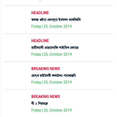
HEADLINE
"³v¡à *Òü>à ë=}>ƒå>à Òü¹³ƒ³ R¡àA¡[³Ä[Î
Friday | 25, October 2019
HEADLINE
¯à¹ã³W¡àKã &ì”‚àìºà[\ ºàÒü[¹A¡ ëó¡à}ìJø
Friday | 25, October 2019
BREAKING NEWS
ëÒºô= ¹àÒüi¡ÎA¡ã A¡Xìi¡Î> šà}ì=àB¡[>
Friday | 25, October 2019
BREAKING NEWS
³ã 1 [ÅÄ¹ìAÃ¡
Friday | 25, October 2019