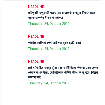
HEADLINE
³[>šå¹Kã "šå>¤Kã Åv¡û¡³ A¡àÚ¤à Úàì¹àÒü ÒàÚƒå>à ³ãÚà³¥à ³ó¡³
A¡Úàƒà ëW¡A¡[Å> ³ãó¡³ šà}ì=àA¡ìJø
Thursday | 24, October 2019
HEADLINE
ºà}[\} "ìW¡ï¤ƒà W¡x¤à ‰àÒü¤t¡à ÚåR¡à} ÚåìR¡ï ó¡àìJø
Thursday | 24, October 2019
HEADLINE
šøàÒü³ [³[>Ê¡¹ "³Îå} Úå[>Ú> ëÒà³ [³[>Ê¡¹ƒà [šKƒ¤à ë³ì³àì¹@ƒ³
ëÅ³ Åà¤à ëºàÒüì¹, ëšà[º[i¡ìA¡º šà[i¢¡Kã ³ã×; A¡à}¤å ÒìÚ} [ƒ[Àƒà
W¡;º¤à ÚàÒü
Thursday | 24, October 2019