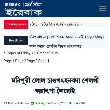
ëÒºô= ¹àÒüi¡ÎA¡ã A¡Xìi¡Î> šà}ì=àB¡[>
Breaking News
³[>šå¹Kã "šå>¤Kã Åv¡û¡³ A¡àÚ¤à Úàì¹àÒü ÒàÚƒå>à ³ãÚà³¥à
Headlines
³ó¡³ A¡Úàƒà ëW¡A¡[Å> ³ãó¡³ šà}ì=àA¡ìJø
e-Paper of Friday, 25, October 2019
Page 1 Page 2 Page 3 Page 4
³[>šå¹ã ëºàº W¡à*J;Ò>¤ƒà ëÅºKã
"¯à;šà íºì¹àÒü
Post published on
Thursday, 24 October, 2019
HEADLINE