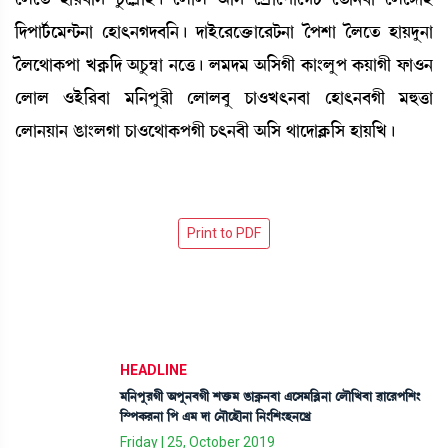
[ƒšài¢¡ì³@i¡>à ëÒà;>Kƒ¤[>¡ú ƒàÒüì¹ìv¡û¡àì¹i¡>à íšÅà íºìt¡ ÒàÚƒå>à
íºì=àA¡šà JA¥¡[ƒ "Wå¡´¬à >ìv¡¡ú º³ƒ³ "[ÎKã A¡à}ºåš A¡ÚàKã ó¡à*>
ëºàº *Òü[¹¤à ³[>šå¹ã ëºàº¤å W¡à*J;>¤à ëÒà;>¤Kã ³×v¡à
ëºà>Úà> R¡à}ºKà W¡à*ì=àA¡šKã W¡;>¤ã "[Î =àìƒàAÃ¡[Î ÒàÚ[J¡ú
HEADLINE
³[>šå¹Kã "šå>¤Kã Åv¡û¡³ R¡àA¥¡>¤à &ìÎ³[¤Ã>à ëºï[J¤à ¯àì¹š[Å}
[ÑšA¡¹>à [š &³ ƒà ë>ïìÒï>à [>}[Å}Ò>ìJø
Friday | 25, October 2019