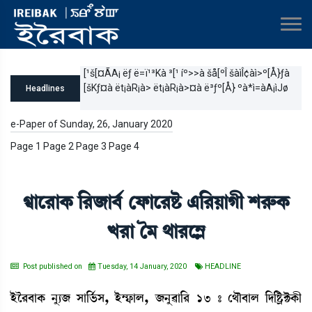
[¹š[¤ÃA¡ ëƒ ë=ï¹³Kà ³[¹ íº>>à šå[ºÎ šàìÎ¢àì>º[Å}ƒà
[šKƒ¤à ët¡àR¡à> ët¡àR¡à>¤à ë³ƒº[Å} ºà*ì=àA¡ìJø
Headlines
e-Paper of Sunday, 26, January 2020
Page 1 Page 2 Page 3 Page 4
Màì¹àA¡ [¹\à¤¢ ëó¡àì¹Ê¡ &[¹ÚàKã Å¹ç¡A¡
J¹à í³ =à¹ì´Ã
Post published on
Tuesday, 14 January, 2020
HEADLINE
Òüî¹¤àA¡ >å¸\ Îà[®¢¡Î, Òü´£¡àº, \>å¯à[¹ 13 – ë=ï¤àº [ƒ[Ê¡öC¡A¡ã