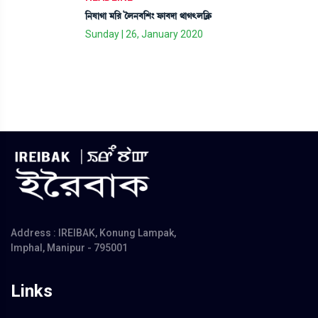
[>ÈàKà ³[¹ íº>¤[Å} ó¡à¤ƒà =àK;º[AÃ¡
Sunday | 26, January 2020
Address : IREIBAK, Konung Lampak,
Imphal, Manipur - 795001
Links