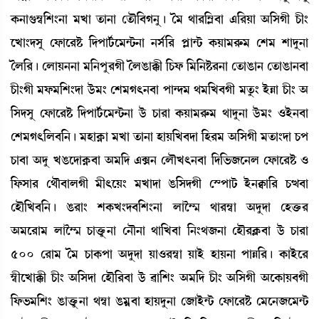
A¡>àP¡´¬[Å}>à ³Jà t¡à>à ët¡ï[¤K>å¡ú í³ =à¹[´Ã¤à &[¹Úà "[ÎKã W¡ã}
ìJà}ƒÎå ëó¡àì¹Ê¡ [ƒšài¢¡ì³@i¡>à >Î¢[¹ šÃà@i¡ A¡Úà³¹ç¡³ ëÅ³ Åàƒå>à
íº[¹¡ú ëºàÚ>>à ³[>šå¹Kã íºR¡àB¡ã [W¡ó¡ [³[>Ê¡¹>à ët¡àR¡à> ët¡àR¡à>¤à
W¡ã}Kã ³ó¡³[Å}ƒà l¡ü³} ëÅ³K;>¤à šà@ƒ³ =³[J¤Kã ³tå¡} ÒüÄà W¡ã} "
[ÎƒÎå ëó¡àì¹Ê¡ [ƒšài¢¡ì³@i¡>à l¡ü W¡à¹à A¡Úà³¹ç¡³ =àƒå>à l¡ü³} *Òü>¤à
ëÅ³K;[º¤[>¡ú ³ÒàA¥¡à ³Jà t¡à>à ÒàÚ[J¤ƒà [Ò¹³ "[ÎKã ³t¡à}ƒà W¡š
W¡à¤à "ƒå JR¡ìƒàA¥¡¤à "³[ƒ &G> ëºïJ;>¤à [ƒ[®¡\ì>º ëó¡àì¹Ê¡ *
[ó¡Îà¹ ë=ï¤àºKã ³ã;ìÚ} ³Jàƒà R¡[ÎƒKã ëÑšài¡ Òü>E¡à[¹ W¡x¤à
ëÒï[J¤[>¡ú R¡¹à} ÅA¡J}ƒ¤[Å}>à ºàî´¶ =à¹´¬à "ƒåƒà ëÒv¡û¡¹
"³ì¹à³ ºàî´¶ W¡àv¡ûå¡>à ë>ï>à =à[J¤à [>}=\>à ëÒï¹AÃ¡¤à l¡ü W¡à¹à
500 ë¹à³ í³ W¡àA¡šà "ƒåƒà Úà*¹´¬à ÚàÒü ÒàÚ>à šàÄ[¹¡ú A¡àÒüì¹
´¬ãìJàB¡ã W¡ã} "[Îƒà ëÒï[¹¤à l¡ü ¯à[Å} "³[ƒ W¡ã} "[ÎKã "ìA¡àÚ¤Kã
[ó¡®¡³[Å} R¡àv¡ûå¡>à =´¬à R¡³¥¤à ÒàÚƒå>à ë\àÒü@i¡ ëó¡àì¹Ê¡ ë³ì>\ì³@i¡