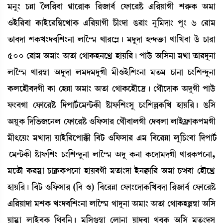
³>å} W¡Äà íº[¹¤à Màì¹àA¡ [¹\à¤¢ ëó¡àì¹Ê¡ &[¹ÚàKã Å¹ç¡A¡ "³à
*Òü[¹¤à A¡àÒüì¹[ÞìJàA¡ &[¹ÚàKã W¡ã}ƒà R¡¹à} >å[³ƒà} šå} 6 ë¹à³
t¡à¤ƒà ÅA¡J}ƒ¤[Å}>à ºàî´¶ =à¹ì´Ã¡ú ³ƒåƒà Ò@ƒv¡û¡à =à[J¤à l¡ü W¡à¹à
500 ë¹à³ "³à} "t¡à ë=àA¡Ò>ìJø ÒàÚ[¹¡ú šàl¡ü "[Î>à ³Jà t¡à¹ƒå>à
ºàî´¶ =à¹´¬à "ƒåƒà º³ƒ³ƒåKã ³ã*Òü[Å}>à ³t¡³ W¡à>à W¡}[Å@ƒå>à
A¡ºìÒï¤ƒKã A¡à ëÒÄà "³à} "t¡à ë=àA¡ìÒïì‰¡ú ë=ïìƒàA¡ "ƒåKã šàl¡ü
ó¡}¤Kà ëó¡àì¹Ê¡ [ƒšài¢¡ì³@i¡A¡ã Ê¡àó¡[Å}Îå W¡}[ÅÀA¡[J ÒàÚ[¹¡ú R¡[Î
"ÚåA¡ [ƒ[®¡\ì>º ëó¡àì¹Ê¡ *[ó¡Îà¹ ë=ï¤àºKã ëƒ¤ºà ºàÒüóø¡àA¡š³Kã
³ã;ìÚ} ³Jàƒà ÚàÒü[¹ìšàB¡ã [¤i¡ *[ó¡Îà¹ &³ [¤ì¹Äà ºå[W¡}¤à [ƒšài¢
¡ì³@i¡A¡ã Ê¡àó¡[Å} W¡}[Å@ƒå>à ºàî´¶ "ƒå A¡>à A¡ìƒà³ƒKã =à¹A¡šì>à,
³ìt¡ï A¡¹³¥à W¡àAÃ¡A¡šì>à ÒàÚ¤Kã ³t¡à}ƒà Òü>E¡à[¹ "³à W¡x¤à ëÒïìJø
ÒàÚ[¹¡ú [¤i¡ *[ó¡Îà¹ ([¤ *) [¤ì¹Äà ëó¡à}ìƒàA¡[J¤ƒà [¹\à¤¢ ëó¡àì¹Ê¡
&[¹Úàƒà ³ÅA¡ J}ƒ¤[Å}>à ºàî´¶ =àƒå>à "³à} "t¡à ë=àA¡ÒÀ´¬à "[Î
Úà³¥à ºàÒü¤A¡ [=¤[>¡ú ³[ÎP¡´¬à ëºà>à Úàƒ¤à =¤A¡ "[Î ³tå¡}ƒÎå