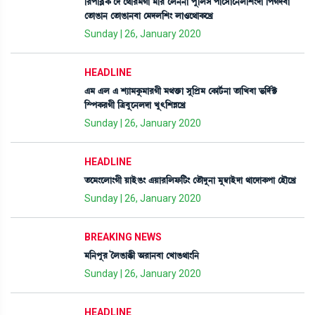
[¹š[¤ÃA¡ ëƒ ë=ï¹³Kà ³[¹ íº>>à šå[ºÎ šàìÎ¢àì>º[Å}ƒà [šKƒ¤à
ët¡àR¡à> ët¡àR¡à>¤à ë³ƒº[Å} ºà*ì=àA¡ìJø
Sunday | 26, January 2020
HEADLINE
&³ &º & Å¸à³Aå¡³à¹Kã ³=v¡û¡à Îå[šø³ ëA¡ài¢¡>à t¡à[J¤à ®¡[ƒ¢C¡
[ÑšA¡¹Kã [y¤åì>ºƒà Jå;[ÅÄìJø
Sunday | 26, January 2020
HEADLINE
t¡ì³}ìºà}Kã ÚàÒüR¡} &Úà¹[ºó¡[i¡} ët¡ïƒå>à ³å´¬àÒüƒà =àìƒàA¡šà ëÒïìJø
Sunday | 26, January 2020
BREAKING NEWS
³[>šå¹ íºR¡àB¡ã "¹à>¤à ëJàR¡=à}[>
Sunday | 26, January 2020
HEADLINE