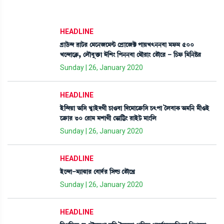
HEADLINE
Nøàl¡ü@ƒ ¯ài¡¹ ë³ì>\ì³@i¡ ëšøàì\C¡ šàÚJ;>>¤à ³ó¡³ 500
Jì@ƒàìAÃ¡, ëºï¤åv¡û¡à #[Å} [š>>¤à ë=ï¹à} ët¡ïì¹ - [W¡ó¡ [³[>Ê¡¹
Sunday | 26, January 2020
HEADLINE
Òü[@ƒÚà "[Î J«àÒüƒKã W¡à*¤à [ƒì³àìyû¡[Î W¡;šà íº¤àA¡ "³[> ³ã*Òü
ìyû¡à¹ 30 ë¹à³ ³ÅàKã ë®¡à[j¡} ¹àÒüi¡ ³à}[º
Sunday | 26, January 2020
HEADLINE
Òüì@ƒà-³¸à@µà¹ ë¤àƒ¢¹ [ÎÁ¡ ët¡ïìJø
Sunday | 26, January 2020
HEADLINE