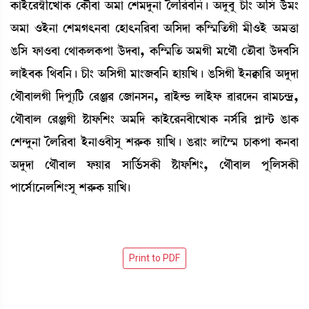
A¡àÒüì¹´¬ãìJàA¡ ëA¡ï¤à "³à ëÅ³ƒå>à íº[¹¤[>¡ú "ƒå¤å W¡ã} "[Î l¡ü³}
"³à *Òü>à ëÅ³K;>¤à ëÒà;>[¹¤à "[Îƒà A¡[´¶[t¡Kã ³ã*Òü "³v¡à
R¡[Î ó¡à*¤à ë=àA¡ºA¡šà l¡üƒ¤à, A¡[´¶[t¡ "³Kã ³ì=ï ët¡ï¤à l¡üƒ¤[Î
ºàÒü¤A¡ [=¤[>¡ú W¡ã} "[ÎKã ³à}\¤[> ÒàÚ[J¡ú R¡[ÎKã Òü>E¡à[¹ "ƒåƒà
ë=ï¤àºKã [ƒšå¸[i¡ ë¹g¹ ë\à>Î>, ¯àÒüÁ¡ ºàÒüó¡ ¯à¹ìƒ> ¹à³W¡@ƒø,
ë=ï¤àº ë¹gKã Ê¡àó¡[Å} "³[ƒ A¡àÒüì¹>¤ãìJàA¡ >Î¢[¹ šÃà@i¡ R¡àA¡
ëÅ@ƒå>à íº[¹¤à Òü>à*¤ãÎå Å¹ç¡A¡ Úà[J¡ú R¡¹à} ºàî´¶ W¡àA¡šà A¡>¤à
"ƒåƒà ë=ï¤àº ó¡Úà¹ Îà[®¢¡ÎA¡ã Ê¡àó¡[Å}, ë=ï¤àº šå[ºÎA¡ã
šàìÎ¢àì>º[Å}Îå Å¹ç¡A¡ Úà[Jú