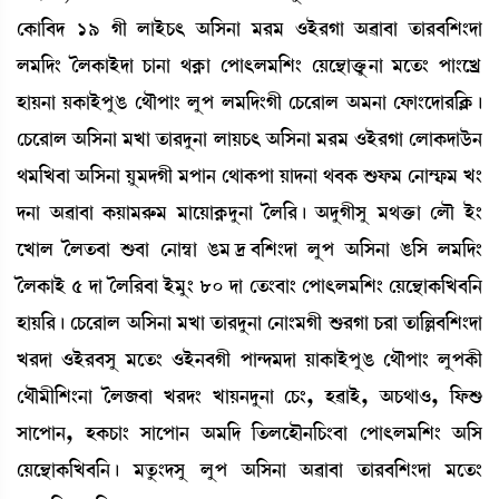
ëA¡à[¤ƒ 19 Kã ºàÒüW¡; "[Î>à ³¹³ *Òü¹Kà "¯à¤à t¡à¹¤[Å}ƒà
º³[ƒ} íºA¡àÒüƒà W¡à>à =A¥¡à ëšà;º³[Å} ëÚì”‚àv¡ûå¡>à ³ìt¡} šà}ìJø
ÒàÚ>à ÚA¡àÒüšåR¡ ë=ïšà} ºåš º³[ƒ}Kã ëW¡ì¹àº "³>à ëó¡à}ìƒà¹[AÃ¡¡ú
ëW¡ì¹àº "[Î>à ³Jà t¡à¹ƒå>à ºàÚW¡; "[Î>à ³¹³ *Òü¹Kà ëºàA¡ƒàl¡ü>
=³[J¤à "[Î>à Úå³ƒKã ³šà> ë=àA¡šà Úàƒ>à =¤A¡ Ç¡ó¡³ ë>à´£¡³ J}
ƒ>à "¯à¤à A¡Úà³¹ç¡³ ³àìÚàA¥¡ƒå>à íº[¹¡ú "ƒåKãÎå ³=v¡û¡à ëºï Òü}
ìJàº íºt¡¤à Ç¡¤à ë>à´¬à R¡³‰¤[Å}ƒà ºåš "[Î>à R¡[Î º³[ƒ}
íºA¡àÒü 5 ƒà íº[¹¤à Òü³å} 80 ƒà ët¡}¤à} ëšà;º³[Å} ëÚì”‚àA¡[J¤[>
ÒàÚ[¹¡ú ëW¡ì¹àº "[Î>à ³Jà t¡à¹ƒå>à ë>à}³Kã Ç¡¹Kà W¡¹à t¡à[À¤[Å}ƒà
J¹ƒà *Òü¹¤Îå ³ìt¡} *Òü>¤Kã šà@ƒ³ƒà ÚàA¡àÒüšåR¡ ë=ïšà} ºåšA¡ã
ë=ï³ã[Å}>à íº\¤à J¹ƒ} JàÚ>ƒå>à ëW¡}, Ò¯àÒü, "W¡=à*, [ó¡Ç¡
Îàìšà>, ÒA¡W¡à} Îàìšà> "³[ƒ [t¡ºìÒï>[W¡}¤à ëšà;º³[Å} "[Î
ëÚì”‚àA¡[J¤[>¡ú ³tå¡}ƒÎå ºåš "[Î>à "¯à¤à t¡à¹¤[Å}ƒà ³ìt¡}