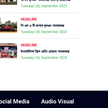
Tuesday | 26, September 2023
HEADLINE
[š &º & Kã ³ìšàA¡ Aå¡³*> šà}ì=àA¡ìJø
Tuesday | 26, September 2023
HEADLINE
Òü>ì³i¡[Å}ƒà [ÑHþº ëy[>} ëšøàNøà³ šà}ì=àA¡ìJø
Tuesday | 26, September 2023
ocial Media
Audio Visual