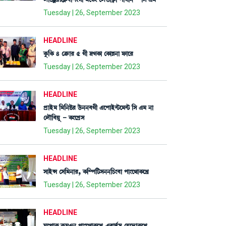
Tuesday | 26, September 2023
HEADLINE
Aå¡[A¡ 4 ëyû¡à¹ 5 Kã ‰KA¡à ëA¡àÄ>à ó¡àì¹
Tuesday | 26, September 2023
HEADLINE
šøàÒü³ [³[>Ê¡¹ l¡ü>>¤Kã &ìšàÒü@i¡ì³@i¡ [Î &³ >à
ëºï[¤Úå - A¡}ìNøÎ
Tuesday | 26, September 2023
HEADLINE
ÎàÒüX ëÎ[³>à¹, A¡[´š[i¡Î>>[W¡}¤à šà}ì=àA¡ìJø
Tuesday | 26, September 2023
HEADLINE
³ìšàA¡ Aå¡³*> šà}ì=àA¡ìJø &¯àƒ¢Îå ëÚì”‚àA¡ìJø