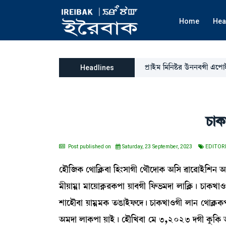
Home
Hea
šøàÒü³ [³[>Ê¡¹ l¡ü>>¤Kã &ìšàÒ
Headlines
W¡à
Post published on
Saturday, 23 September, 2023
EDITOR
ëÒï[\A¡ ë=à[AÃ¡¤à [Ò}ÎàKã ë=ïìƒàA¡ "[Î ¯àì¹àÒü[Å> 
³ãÚà³¥à ³àìÚàA¥¡¹A¡šà Úà¤Kã [ó¡®¡³ƒà ºà[AÃ¡¡ú W¡àA
ÅàìÒï¤à Úà³¥³A¡ t¡R¡àÒüó¡ìƒ¡ú W¡àA¡Jà*Kã ºà> ë=àAÃ
"³ƒà ºàA¡šà ÚàÒü¡ú ëÒï[J¤à ë³ 3,2023 ƒKã Aå¡[A¡ "³