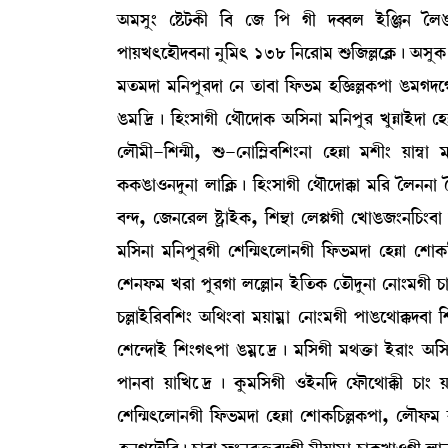
"³Îå} ëÊ¡i¡A¡ã [¤ ë\ [š Kã ƒ¤Œº Òü[g> íºR¡àA
šàÚJ;ìÒïƒ¤>à >å[³; 138 [>ì¹à³ Ç¡[\ÀìAÃ¡¡ú "ÎåA¡ 
³t¡³ƒà ³[>šå¹ƒà ë> t¡à¤à [ó¡®¡³ Ò[`¡ÀA¡šà R¡³Kƒ
R¡³[‰¡ú [Ò}ÎàKã ë=ïìƒàA¡ "[Î>à ³[>šå¹ JåÄàÒüƒà ëÒÄ
ëºï³ã-[Å@µã, Ç¡-ë>à[´Ã¤[Å}>à ëÒÄà ³Åã} Úà´¬à
A¡A¡R¡à*>ƒå>à ºà[AÃ¡¡ú [Ò}ÎàKã ë=ïìƒàB¡à ³[¹ íº>>à
¤@ƒ, ë\>ì¹º Ê¡öàÒüA¡, [Å”‚à ëºÙKã ëJàR¡\}>[W¡}¤à
³[Î>à ³[>šå¹Kã ëÅ[@µ;ìºà>Kã [ó¡®¡³ƒà ëÒÄà ëÅàA¡[W¡
ëÅ>ó¡³ J¹à šå¹Kà ºìÀà> Òü[t¡A¡ ët¡ïƒå>à ë>à}³Kã W¡à
W¡ÀàÒü[¹¤[Å} "[=}¤à ³Úà³¥à ë>à}³Kã šàR¡ì=àB¡ƒ¤à [Å
ëÅì@ƒàÒü [Å}K;šà R¡³¥ì‰¡ú ³[ÎKã ³=v¡û¡à Òü¹à} "
šà>¤à Úà[Jì‰¡ú Aå¡³[ÎKã *Òü>[ƒ ëó¡ïì=àB¡ã W¡à} Ú
ëÅ[@µ;ìºà>Kã [ó¡®¡³ƒà ëÒÄà ëÅàA¡[W¡ÀA¡šà, ëºïó¡³