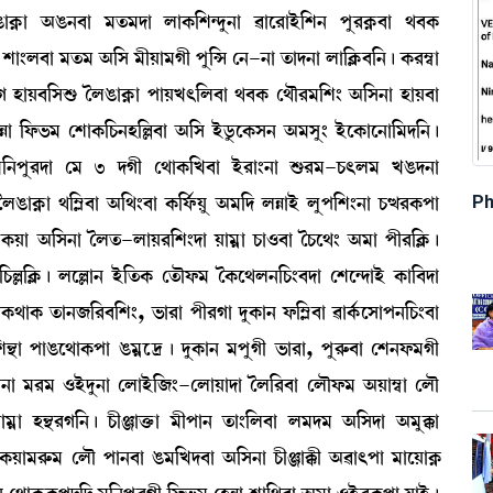
¥¡à "R¡>¤à ³t¡³ƒà ºàA¡[Å@ƒå>à ¯àì¹àÒü[Å> šå¹A¥¡¤à =¤A¡
Åà}º¤à ³t¡³ "[Î ³ãÚà³Kã šå[X ë>->à t¡àƒ>à ºà[AÃ¡¤[>¡ú A¡¹´¬à
ìK ÒàÚ¤[ÎÇ¡ íºR¡àA¥¡à šàÚJ;[º¤à =¤A¡ ë=ï¹³[Å} "[Î>à ÒàÚ¤à
à [ó¡®¡³ ëÅàA¡[W¡>Ò[À¤à "[Î Òülå¡ìA¡Î> "³Îå} ÒüìA¡àì>à[³ƒ[>¡ú
 ³[>šå¹ƒà ë³ 3 ƒKã ë=àA¡[J¤à Òü¹à}>à Ç¡¹³-W¡;º³ JR¡ƒ>à
Ph
 íºR¡àA¥¡à =[´Ã¤à "[=}¤à A¡[ó¢¡Úå "³[ƒ ºÄàÒü ºåš[Å}>à W¡x¹A¡šà
 A¡Úà "[Î>à íºt¡-ºàÚ¹[Å}ƒà Úà³¥à W¡à*¤à íW¡ì=} "³à šã¹[AÃ¡¡ú
À[AÃ¡¡ú ºìÀà> Òü[t¡A¡ ët¡ïó¡³ íA¡ì=º>[W¡}¤ƒà ëÅì@ƒàÒü A¡à[¤ƒà
A¡=àA¡ t¡à>\[¹¤[Å}, ®¡à¹à šã¹Kà ƒåA¡à> ó¡[´Ã¤à ¯àA¢¡ìÎàš>[W¡}¤à
”‚à šàR¡ì=àA¡šà R¡³¥ì‰¡ú ƒåA¡à> ³šåKã ®¡à¹à, šå¹ç¡¤à ëÅ>ó¡³Kã
[Î>à ³¹³ *Òüƒå>à ëºàÒü[\}-ëºàÚàƒà íº[¹¤à ëºïó¡³ "Úà´¬à ëºï
à³¥à Ò”‚¹K[>¡ú W¡ãgàv¡û¡à ³ãšà> t¡à}[º¤à º³ƒ³ "[Îƒà "³åB¡à
 A¡Úà³¹ç¡³ ëºï šà>¤à R¡³[Jƒ¤à "[Î>à W¡ãgàB¡ã "¯à;šà ³àìÚàA¥