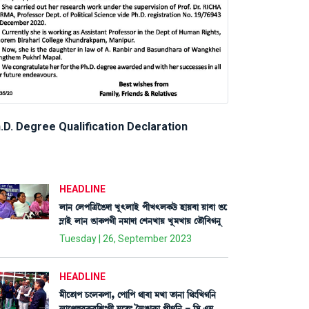
.D. Degree Qualification Declaration
HEADLINE
ºà> ëºš[yîR¡ƒà Jå;ºàÒü šãJ;ºA¡l¡ü ÒàÚ¤à Úà¤à R¡ì
´ÃàÒü ºà> R¡àA¡šKã >³àƒà ëÅ>JàÚ Jå³JàÚ ët¡ï[¤K>å
Tuesday | 26, September 2023
HEADLINE
³ãìt¡àš W¡}ºA¡šà, ëšà[š =à¤à ³Jà t¡à>à [=}[JK[>
ºàìgÄ¹AÃ¡¤[Å}Kã ³ìt¡} íºR¡àA¥¡à šãK[> - [Î &³