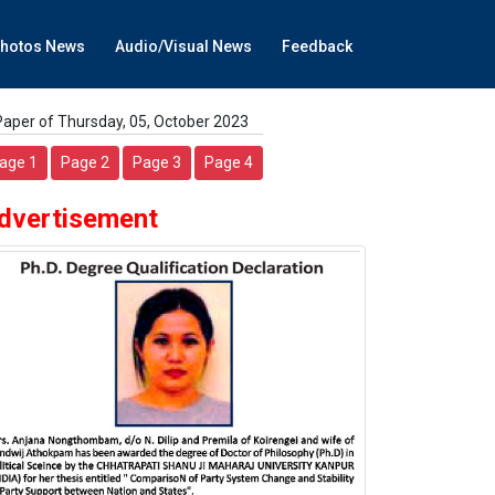
hotos News
Audio/Visual News
Feedback
Paper of Thursday, 05, October 2023
age 1
Page 2
Page 3
Page 4
dvertisement