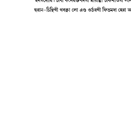
¡Ò>Kìƒï[¹¡ú W¡à¤à ó¡}>¹v¡û¡¤ƒKã ³ãÚà³¥à W¡àA¡Jà*Kã º
×¹à>-[W¡[”‚Kã =¤A¥¡à ëºà &r¡ *l¢¡¹Kã [ó¡®¡³ƒà ëÒÄà "