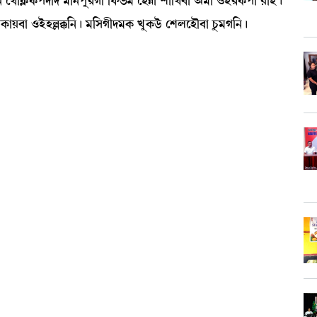
à> ë=àAÃ¡A¡šƒ[ƒ ³[>šå¹Kã [ó¡®¡³ ëÒÄà Åà[=¤à "³à *Òü¹A¡šà ÚàÒü¡ú
A¡àÚ¤à *ÒüÒÀB¡[>¡ú ³[ÎKãƒ³A¡ JåA¡l¡ü ëÅºìÒï¤à Wå¡³K[>¡ú