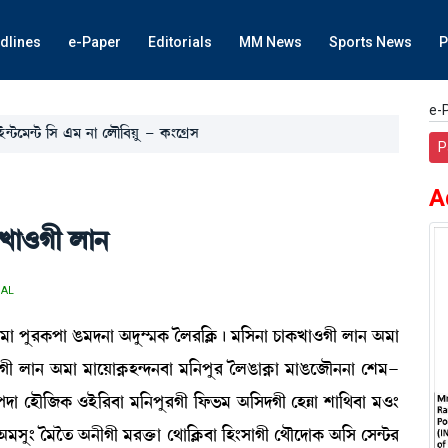
dlines
e-Paper
Editorials
MM News
Sports News
P
e-
ü@i¡ì³@i¡ [Î &³ >à ëºï[¤Úå - A¡}ìNøÎ
P
A
A¡Jà*Kã ºà>
IAL
"³à šå¹A¡šà R¡³ƒ>à "ƒå´¶A¡ íº¹[AÃ¡¡ú ³[Î>à W¡àA¡Jà*Kã ºà> "³à
¡Jà*Kã ºà> "³à ³àìÚàA¥¡Ò@ƒ>¤à ³[>šå¹ íºR¡àA¥¡à ³àR¡ì\ï>>à ëÅ³-
¡A¡šƒà ëÒï[\A¡ *Òü[¹¤à ³[>šå¹Kã [ó¡®¡³ "[ÎƒKã ëÒÄà Åà[=¤à ³*}
Îå} í³ît¡ ">ãKã ³¹v¡û¡à ë=à[AÃ¡¤à [Ò}ÎàKã ë=ïìƒàA¡ "[Î ëÎ@i¡¹