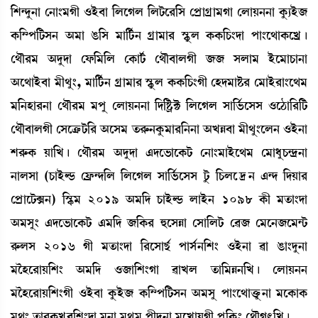
[Å@ƒå>à ë>à}³Kã *Òü¤à [ºìKº [ºi¡ì¹[Î ëšøàNøà³Kà ëºàÚ>>à Aå¡¸Òü\
A¡[´š[i¡Î> "³à R¡[Î ³à[i¢¡> Nøà³à¹ ÑHåþº A¡A¡[W¡}ƒà šà}ì=àA¡ìJø¡ú
ë=ï¹³ "ƒåƒà ëó¡[³[º ëA¡ài¢¡ ë=ï¤àºKã \\ Îºà³ Òüì³àW¡à>à
"ì=àÒü¤à ³ã=å}, ³à[i¢¡> Nøà³à¹ ÑHåþº A¡A¡[W¡}Kã ëÒƒ³àÊ¡¹ ë³àÒü¹à}ì=³
³[>Òà¹>à ë=ï¹³ ³šå ëºàÚ>>à [ƒ[Ê¡öC¡ [ºìKº Îà[®¢¡ìÎÎ *ìk¡à[¹[i¡
ë=ï¤àºKã ëÎìyû¡i¡[¹ "ìÎ³ t¡¹ç¡>Aå¡³à¹[>>à "JÄ¤à ³ã=å}ìº> *Òü>à
Å¹ç¡A¡ Úà[J¡ú ë=ï¹³ "ƒåƒà &ƒì®¡àìA¡i¡ ë>à}³àÒüì=³ ë³à‹åW¡@ƒø>à
>àºÎà (W¡àÒüÁ¡ ëóø¡@ƒ[º [ºìKº Îà[®¢¡ìÎÎ iå¡ [W¡ºì‰> &@ƒ [ƒÚà¹
ëšøàìi¡G>) [ÑHþ³ 2019 "³[ƒ W¡àÒüÁ¡ ºàÒü> 1098 A¡ã ³t¡à}ƒà
"³Îå} &ƒì®¡àìA¡i¡ &³[ƒ \[A¡¹ ×ìÎÄà ëÎà[ºi¡ ë¯\ ë³ì>\ì³@i¡
¹ç¡ºÎ 2016 Kã ³t¡à}ƒà [¹ìÎàá¢ šàÎ¢>[Å} *Òü>à ¯à R¡à}ƒå>à
³îÒì¹àÚ[Å} "³[ƒ *\à[Å}Kà ¯àJº t¡à[³Ä>[J¡ú ëºàÚ>>
³îÒì¹àÚ[Å}Kã *Òü¤à Aå¡Òü\ A¡[´š[i¡Î> "³Îå šà}ì=àv¡ûå¡>à ³ìA¡àA¡
³=} t¡à¹A¡Jø¤[Å}ƒà ³>à ³=å³ šãƒå>à ³ìJàÚKã šå[A¥¡} ë=ïK;[J¡ú