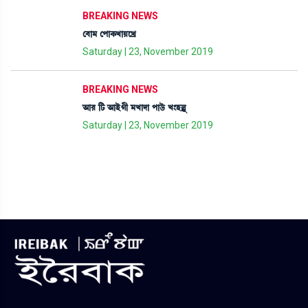
BREAKING NEWS
ë¤à³ ëšàA¡JàÚìJø
Saturday | 23, November 2019
BREAKING NEWS
"à¹ [i¡ "àÒüKã ³Jàƒà šàl¡ü J}ÒÀå
Saturday | 23, November 2019