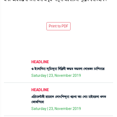
HEADLINE
* Òüì¤à[¤>à ºå[W¡}ƒå>à [ƒ[ÀKã \”z¹ ³”z¹ƒà ëJàR¡\} W¡}[Å>ìJø
Saturday | 23, November 2019
HEADLINE
&[Nøì³@i¡A¡ã ¯àì¹àº ëºà;[Å@ƒå>à =´ÃKà A¡à} ëJà} W¡àÒüÒÄ¤à =¤A¡
ët¡àA¡[šì¹à
Saturday | 23, November 2019