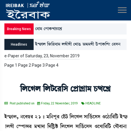
ë¤à³ ëšàA¡JàÚìJø
Breaking News
Òü´£¡àº [\[¹¤à³ º´¬ãKã ë=àR¡ "×³Kã l¡üšàA¡[Å} ë¤Î>
Headlines
Åàƒå>à íºì¹
e-Paper of Saturday, 23, November 2019
Page 1 Page 2 Page 3 Page 4
[ºìKº [ºi¡ì¹[Î ëšøàNøà³ W¡xìJø
Post published on
Friday, 22 November, 2019
HEADLINE
Òü´£¡àº, >ì¤´¬¹ 21 – ³[>šå¹ ëÊ¡i¡ [ºìKº Îà[®¢¡ìÎÎ *ìk¡à[¹[i¡ Òü´£
¡àºKã ëÑšàX¹ ³Jàƒà [ƒ[Ê¡öC¡ [ºìKº Îà[®¢¡ìÎÎ *ì=à[¹[i¡ ë=ï¤à>à