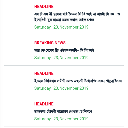
HEADLINE
&³ [ƒ &Î A¡ã ÑHþà³Kà ³[¹ íº>>à [Î [¤ "àÒü >à ÒàÄKã [Î &³- *
Òüì¤à[¤Kã Úå³ Úà*>à ³ó¡³ A¡Úàƒà ë¹Òüƒ W¡xìJø
Saturday | 23, November 2019
BREAKING NEWS
"à¹ ëA¡ ë³ìQ> [óø¡ *ÒüÒ>Kƒ¤[>- [Î [š "àÒü
Saturday | 23, November 2019
HEADLINE
Òü´£¡àº [\[¹¤à³ º´¬ãKã ë=àR¡ "×³Kã l¡üšàA¡[Å} ë¤Î> Åàƒå>à íºì¹
Saturday | 23, November 2019
HEADLINE
yàXó¡à¹ ët¡ï¤Kã ³àìÚàv¡û¡à ëJàR¡\} W¡}[Å>ìJ
Saturday | 23, November 2019