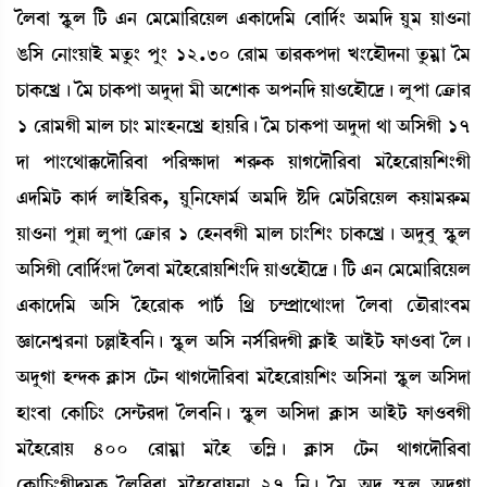
íº¤à ÑHåþº [i¡ &> ë³ì³à[¹ìÚº &A¡àìƒ[³ ë¤à[ƒ¢} "³[ƒ Úå³ Úà*>à
R¡[Î ë>à}ÚàÒü ³tå¡} šå} 12.30 ë¹à³ t¡à¹A¡šƒà J}ìÒïƒ>à tå¡³¥à í³
W¡àA¡ìJø¡ú í³ W¡àA¡šà "ƒåƒà ³ã "ìÅàA¡ "š>[ƒ Úà*ìÒïì‰¡ú ºåšà ëyû¡à¹
1 ë¹à³Kã ³àº W¡à} ³à}Ò>ìJø ÒàÚ[¹¡ú í³ W¡àA¡šà "ƒåƒà =à "[ÎKã 17
ƒà šà}ì=àB¡ìƒï[¹¤à š[¹Û¡àƒà Å¹ç¡A¡ ÚàKìƒï[¹¤à ³îÒì¹àÚ[Å}Kã
&ƒ[³i¡ A¡àƒ¢ ºàÒü[¹A¡, Úå[>ìó¡à³¢ "³[ƒ Ê¡[ƒ ë³i¡[¹ìÚº A¡Úà³¹ç¡³
Úà*>à šåÄà ºåšà ëyû¡à¹ 1 ëÒ>¤Kã ³àº W¡à}[Å} W¡àA¡ìJø¡ú "ƒå¤å ÑHåþº
"[ÎKã ë¤à[ƒ¢}ƒà íº¤à ³îÒì¹àÚ[Å}[ƒ Úà*ìÒïì‰¡ú [i¡ &> ë³ì³à[¹ìÚº
&A¡àìƒ[³ "[Î íÒì¹àA¡ šài¢¡ [=ø W¡´ßàì=à}ƒà íº¤à ët¡ï¹à}¤³
`¡àì>Å«¹>à W¡ÀàÒü¤[>¡ú ÑHåþº "[Î >Î¢[¹ƒKã AÃ¡àÒü "àÒüi¡ ó¡à*¤à íº¡ú
"ƒåKà Ò@ƒA¡ AÃ¡àÎ ëi¡> =àKìƒï[¹¤à ³îÒì¹àÚ[Å} "[Î>à ÑHåþº "[Îƒà
Òà}¤à ëA¡à[W¡} ëÎ@i¡¹ƒà íº¤[>¡ú ÑHåþº "[Îƒà AÃ¡àÎ "àÒüi¡ ó¡à*¤Kã
³îÒì¹àÚ 400 ë¹à³¥à ³îÒ t¡[´Ã¡ú AÃ¡àÎ ëi¡> =àKìƒï[¹¤à
ëA¡à[W¡}Kãƒ³A¡ íº[¹¤à ³îÒì¹àÚ>à 27 [>¡ú í³ "ƒå ÑHåþº "ƒåKà