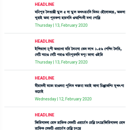
HEADLINE
³[>šå¹ íºR¡àB¡ã ÑHåþº 5 ƒà ÑHåþº ó¡K;Ò>[Î [³Î> ëÒïìƒàA¡ìJø, "ó¡¤à
JåÄàÒü "³à šå¹A¡šà ÒàÚ¤[Î *c¡à[Å}Kã ³Jà ëšà[À
Thursday | 13, February 2020
HEADLINE
Òü[@ƒÚàƒà >åšã "R¡à}Kà ³[¹ íº>¤à ëA¡Î ºàJ 1.56 ëš[@ƒ} íº[¹,
ë¤[i¡ ¤W¡à* ë¤[i¡ š¹à* ³[>šå¹ƒ[ƒ ³šå} ó¡à¤à *Òü[‰
Thursday | 13, February 2020
HEADLINE
³ãÚà³Kã ³ìt¡} Úà*ƒ>à šå[ºÎ Jv¡û¡>à ³ÚàÒü A¡à¤à [W¡gàA¡[Å} ³åx;šà
R¡ì´ÃàÒü
Wednesday | 12, February 2020
HEADLINE
[\[¹¤à³ƒà ë¹àƒ yà[ó¡A¡ ëÎó¡[i¡ &¯àì>¢Î ë¹[À W¡;ìJø[\[¹¤à³ƒà ë¹àƒ
yà[ó¡A¡ ëÎó¡[i¡ &¯àì>¢Î ë¹[À W¡;ìJø