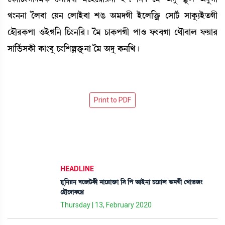
=}>>à íº¤à ëÚ> ëºàÒü¤à ÅR¡ "³ƒKã Òüìº[v¡ûö¡ ëÎài¢¡ ÎàAå¡¸Òüt¡Kã
ëÒï¹A¡šà *ÒüK[> [W¡}>[¹¡ú í³ W¡àA¡šKã šà* ó¡}¤Kà ë=ï¤àº ó¡Úà¹
Îà[®¢¡ÎA¡ã A¡à}¤å W¡}[ÅÀv¡ûå¡>à í³ "ƒå A¡>[J¡ú
HEADLINE
Úå[>Ú> ¤ì\i¡A¡ã ³àìÚàv¡û¡à [Î [š "àÒü>à W¡ìÚàº "³Kã ëJàR¡\}
ëÒïìƒàA¡ìJø
Thursday | 13, February 2020