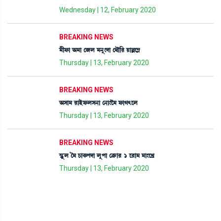
Wednesday | 12, February 2020
BREAKING NEWS
³ãó¡à "³à ë\º ³>å}ƒà ë=ï[¹ ÚàÀì´Ã
Thursday | 13, February 2020
BREAKING NEWS
"Îà³ ¹àÒüó¡ºÎ>à ë>à}î³ ó¡àK;ìº
Thursday | 13, February 2020
BREAKING NEWS
ÑHåþº í³ W¡àA¡šƒà ºåšà ëyû¡à¹ 1 ì¹à³ ³à}ìJø
Thursday | 13, February 2020