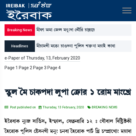
³ãó¡à "³à ë\º ³>å}ƒà ë=ï[¹ ÚàÀì´Ã
Breaking News
³ãÚà³Kã ³ìt¡} Úà*ƒ>à šå[ºÎ Jv¡û¡>à ³ÚàÒü A¡à¤à
Headlines
[W¡gàA¡[Å} ³åx;šà R¡ì´ÃàÒü
e-Paper of Thursday, 13, February 2020
Page 1 Page 2 Page 3 Page 4
ÑHåþº í³ W¡àA¡šƒà ºåšà ëyû¡à¹ 1 ì¹à³ ³à}ìJø
Post published on
Thursday, 13 February, 2020
BREAKING NEWS
Òüî¹¤àA¡ >å¸\ Îà[®¢¡Î, Òü´£¡àº, ëó¡¤øç¡¯à[¹ 12 – ë=ï¤àº [ƒ[Ê¡öC¡A¡ã
íÒì¹àA¡ šå[ºÎ ëÊ¡Î>Kã ³>å} W¡>¤à íÒì¹àA¡ šài¢¡ [=ø W¡´ßàì=à} ³Úàƒà