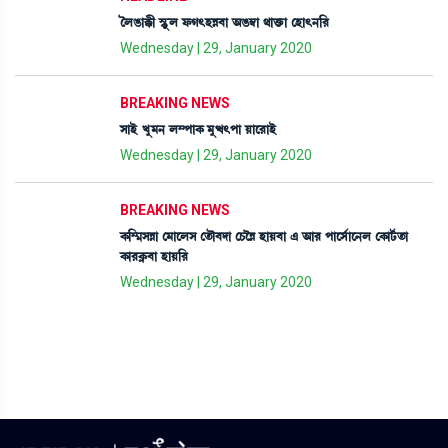
íºR¡àB¡ã ÑHåþº ó¡K;ÒÄ¤à "R¡´¬à =àv¡û¡à ëÒà;>[¹
Wednesday | 29, January 2020
BREAKING NEWS
ÎàÒü Jå³> º´šàA¡ ³åx;šà Úàì¹àÒü
Wednesday | 29, January 2020
BREAKING NEWS
A¡[´¶ÎÄà ë³àìºÎ ët¡ï¤ƒà ëW¡îÄ ÒàÚ¤à & "à¹ šàìÎ¢àì>º ëA¡ài¢¡t¡à
A¡à¹A¥¡¤à ÒàÚ[¹
Wednesday | 29, January 2020