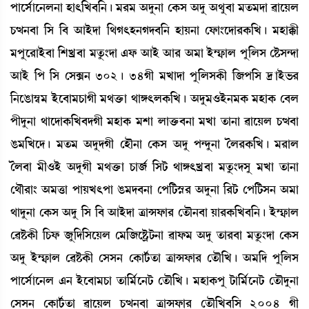
šàìÎ¢àì>º>à Òà;[J¤[>¡ú ³¹³ "ƒå>à ëA¡Î "ƒå "=å¤à ³t¡³ƒà ¯àìÚº
W¡x>¤à [Î [¤ "àÒüƒà [=K;Ò>Kƒ¤[> ÒàÚ>à ëó¡à}ìƒà¹A¡[J¡ú ³ÒàB¡ã
³šåì¹àÒü¤à [ÅJø¤à ³tå¡}ƒà &ó¡ "àÒü "à¹ "³à Òü´£¡àº šå[ºÎ ëÊ¡Î@ƒà
"àÒü [š [Î ëÎG> 302¡ú 34Kã ³Jàƒà šå[ºÎA¡ã [\š[Î ‰àÒü®¡¹
[>ìR¡à´¬³ Òüì¤à³W¡àKã ³=v¡û¡à =àU;ºA¡[J¡ú "ƒå³*Òü>³A¡ ³ÒàA¡ ë¤º
šãƒå>à =àìƒàA¡[J¤ƒKã ³ÒàA¡ ³Åà ºàv¡û¡¤>à ³Jà t¡à>à ¯àìÚº W¡x¤à
R¡³[Jìƒ¡ú ³t¡³ "ƒåƒKã ëÒï>à ëA¡Î "ƒå š@ƒå>à íº¹A¡[J¡ú ³¹àº
íº¤à ³ã*Òü "ƒåKã ³=v¡û¡à W¡à\¢ [Îi¡ =àU;Jø¤à ³tå¡}ƒÎå ³Jà t¡à>à
ë=ï¹à} "³v¡à šàÚJ;šà R¡³ƒ¤>à ëš[i¡Ñ•¹ "ƒå>à [¹i¡ ëš[i¡Î> "³à
=àƒå>à ëA¡Î "ƒå [Î [¤ "àÒüƒà yàXó¡à¹ ët¡ï>¤à Úà¹A¡[J¤[>¡ú Òü´£¡àº
ë¯Ê¡A¡ã [W¡ó¡ \å[ƒ[ÎìÚº ë³[\ìÊ¡öi¡>à ¯àó¡³ "ƒå t¡à¹¤à ³tå¡}ƒà ëA¡Î
"ƒå Òü´£¡àº ë¯Ê¡A¡ã ëÎÎ> ëA¡ài¢¡t¡à yàXó¡à¹ ët¡ï[J¡ú "³[ƒ šå[ºÎ
šàìÎ¢àì>º &> Òüì¤à³W¡à t¡à[³¢ì>i¡ ët¡ï[J¡ú ³ÒàA¡šå i¡à[³¢ì>i¡ ët¡ïƒå>à
ëÎÎ> ëA¡ài¢¡t¡à ¯àìÚº W¡x>¤à yàXó¡à¹ ët¡ï[J¤[Î 2004 Kã