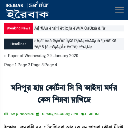
A¡[´¶ÎÄà ë³àìºÎ ët¡ï¤ƒà ëW¡îÄ ÒàÚ¤à & "à¹
Breaking News
šàìÎ¢àì>º ëA¡ài¢¡t¡à A¡à¹A¥¡¤à ÒàÚ[¹
ëA¡àì¹à>à ®¡àÒü¹Ît¡Kã R¡àA¡ì=àA¥¡¤à ³[>šå¹Kã
Headlines
³ó¡³ 5 ƒà ëW¡A¡[Å> ë=ï¹à} ëºïJ;ìJø
e-Paper of Wednesday, 29, January 2020
Page 1 Page 2 Page 3 Page 4
³[>šå¹ ÒàÚ ëA¡ài¢¡>à [Î [¤ "àÒüƒà ³ƒ¢¹
ëA¡Î [ÅÄ¤à Úà[Jì‰
Post published on
Thursday, 23 January, 2020
HEADLINE
Òü´£¡àº, \>å¯à¹ã 22 – íº[J‰¤à "à¹ ëA¡ Î>à\à*¤à ëA¡ï¤à ³ã*Òü