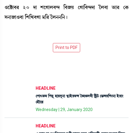
*ìC¡à¤¹ 20 ƒà ÅìKàº¤@ƒ [¤\Ú ëKà[¤@ƒƒà íº¤à "à¹ ëA¡
Î>à\à*¤à [Å[J¤Kà ³[¹ íº>>[>¡ú
HEADLINE
ëšà;ó¡³ [šÚå ÒàÚƒå>à J«àÒü¹´¬@ƒ íA¡ì=ºKã [Ê¡öi¡ ë®¡@ƒ¹[Å}>à Òü¹à}
ëÒïìJø
Wednesday | 29, January 2020
HEADLINE