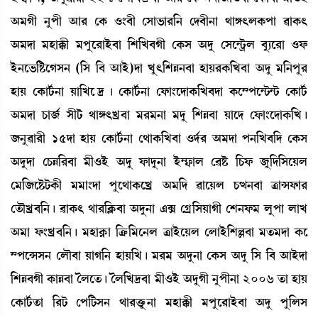
"³Kã >åšã "à¹ ëA¡ *}¤ã ëÎà®¡à¹[> ëƒ¤ã>à =àU;ºA¡šà ¯àA¡;
"³ƒà ³ÒàB¡ã ³šåì¹àÒü¤à [Å[J¤Kã ëA¡Î "ƒå ëÎì@i¡öº ¤å¸ì¹à *ó¡
Òü>ì®¡[Ê¡ìKÎ> ([Î [¤ "àÒü)ƒà Jå;[ÅÄ>¤à ÒàÚ¹A¡[J¤à "ƒå ³[>šå¹
ÒàÚ ëA¡ài¢¡>à Úà[Jì‰¡ú ëA¡ài¢¡>à ëó¡à}ìƒàA¡[J¤ƒà A¡ì´šì@i¡@i¡ ëA¡ài¢¡
"³ƒà W¡à\¢ Îãi¡ =àU;Jø¤à ³¹³>à ³ƒå [ÅÄ¤à Úàìƒ ëó¡à}ìƒàA¡[J¡ú
\>å¯à¹ã 15ƒà ÒàÚ ëA¡ài¢¡>à ë=àA¡[J¤à *ƒ¢¹ "³ƒà š>[J¤[ƒ ëA¡Î
"ƒåƒà ëW¡Ä[¹¤à ³ã*Òü "ƒå ó¡àƒå>à Òü´£¡àº ë¯Ê¡ [W¡ó¡ \å[ƒ[ÎìÚº
ë³[\ìÊ¡i¡A¡ã ³³à}ƒà šåì=àA¡ìJø "³[ƒ ¯àìÚº W¡x>¤à yàXó¡à¹
ët¡ïJø¤[>¡ú ¯àA¡; =à¹[AÃ¡¤à "ƒå>à &G ëNø[ÎÚàKã ëÅ>ó¡³ ºåšà ºàJ
"³à ó¡}Jø¤[>¡ú ³ÒàA¥¡à [yû¡[³ì>º yàÒüìÚº ëºàÒü[ÅÀ¤à ³t¡³ƒà A¡ì
´šìXÎ> ëºï¤à ÚàK[> ÒàÚ[J¡ú ³¹³ "ƒå>à ëA¡Î "ƒå [Î [¤ "àÒüƒà
[ÅÄ¤Kã A¡àÄ¤à íºìt¡¡ú íº[J‰¤à ³ã*Òü "ƒåKã >åšã>à 2006 t¡à ÒàÚ
ëA¡ài¢¡t¡à [¹i¡ ëš[i¡Î> =à¹v¡ûå¡>à ³ÒàB¡ã ³šåì¹àÒü¤à "ƒå šå[ºÎ