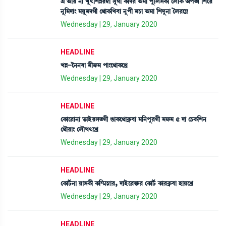
& "à¹ >à Jå;[ÅÄ¹´¬à ÎåKã A¡àƒ¹ "³à šå[ºÎA¡ã ëºàA¡ "št¡à [Åì¹
>å[³ƒà} ³Úå³ƒKã ë=àA¡[J¤à >åšã ³W¡à "³à [Åƒå>à íº¹ì´Ã
Wednesday | 29, January 2020
HEADLINE
JÄ-î>>¤à ³ãó¡³ šà}ì=àA¡ìJø
Wednesday | 29, January 2020
HEADLINE
ëA¡àì¹à>à ®¡àÒü¹Ît¡Kã R¡àA¡ì=àA¥¡¤à ³[>šå¹Kã ³ó¡³ 5 ƒà ëW¡A¡[Å>
ë=ï¹à} ëºïJ;ìJø
Wednesday | 29, January 2020
HEADLINE
ëA¡ài¢¡>à ÚàÎA¡ã A¡[´¶Ñ•à¹, ƒàÒüì¹v¡û¡¹ ëA¡ài¢¡ A¡à¹A¥¡¤à ÒàÚìJø
Wednesday | 29, January 2020
HEADLINE