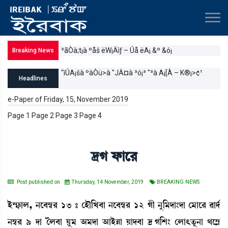
³ãÒà;t¡à ºåš ëW¡Äìƒ – Úå ëA¡ &º &ó¡
Breaking News
"ìÚA¡šà ºàÒü>à "JÄ¤à ³ó¡³ "³à A¡[À – K®¡>¢¹
Headlines
e-Paper of Friday, 15, November 2019
Page 1 Page 2 Page 3 Page 4
‰K ó¡àì¹
Post published on
Thursday, 14 November, 2019
BREAKING NEWS
Òü´£¡àº, >ì¤´¬¹ 13 – ëÒï[J¤à >ì¤´¬¹ 12 Kã >å[³ƒà}ƒà ë³àì¹ ¯àƒ¢
>´¬¹ 9 ƒà íº¤à Úå³ "³ƒà "àÒüÄà Úàƒ¤à ‰K[Å} ëºà;t¡å>à =ì´Ã