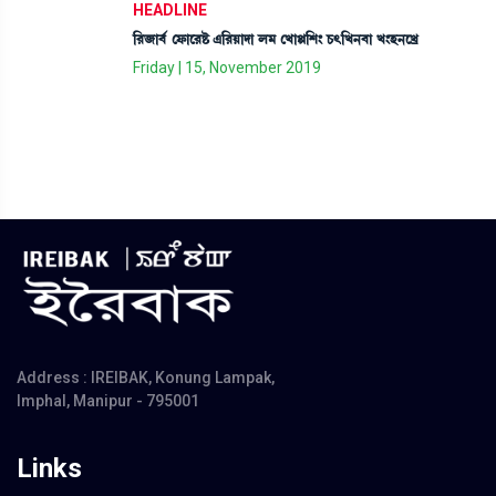
HEADLINE
[¹\à¤¢ ëó¡àì¹Ê¡ &[¹Úàƒà º³ ëJàÙ[Å} W¡;[J>¤à J}Ò>ìJø
Friday | 15, November 2019
Address : IREIBAK, Konung Lampak,
Imphal, Manipur - 795001
Links