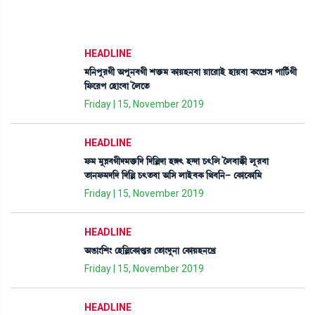
HEADLINE
³[>šå¹Kã "šå>¤Kã Åv¡û¡³ A¡àÚÒ>¤à Úàì¹àÒü ÒàÚ¤à A¡}ìNøÎ šà[i¢¡Kã
[ó¡ì¹š ëÒà}¤à íºìt¡
Friday | 15, November 2019
HEADLINE
ó¡³ ³åÄ¤Kãƒ³v¡û¡[ƒ [ƒ[Àƒà ÒU; Ò@ƒà W¡;[º íº¤àB¡ã ºå¹¤à
t¡à>ó¡³ƒ[ƒ [ƒ[À W¡;t¡¤à "[Î ºàÒü¤A¡ [=¤[>- ëA¡àìA¡à[³
Friday | 15, November 2019
HEADLINE
"R¡à}[Å} ëÒ[ÀìA¡àœ¡¹ ët¡à}ƒå>à ëA¡àÚÒ>ìJø
Friday | 15, November 2019
HEADLINE