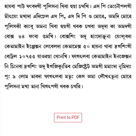
ÒàÚ¤à šàl¡ü ó¡}¤ƒKã šå[ºÎ>à [=¤à ×´¬à W¡x[J¡ú &Î [š ët¡}ì>ïšºKã
³ã;ìÚ} ³Jàƒà &[ƒìÑ•º &Î [š, &Î [ƒ [š * ë³àì¹, "³[ƒ ë³àì¹
šå[ºÎA¡ã A¡à}¤å "³>à [=¤à ×´¬Kã =¤A¡ W¡x¤à "ƒåƒà A¡à "³ƒKã
ë¤àG 34 ó¡}¤à R¡³[J¡ú ë¤àG[Å} "ƒå Òà}ìƒàv¡ûå¡>à ëÚ}ºå¤ƒà
ëA¡t¡à³àÒü> ÒüìgG> ëºì¤ºƒà ëA¡t¡àì³G 50 ÒàÚ>à =à¤à ‰K[Å}Kã
ë¤àj¡º 10755 Úà*¹´¬à ë=}>[J¡ú ó¡àK;º¤à ëA¡t¡à³àÒü> Òü>ì\G>
[> [W¡}>¤à ‰K[Å} "ƒå ÒüK[\Aå¡¸[t¡¤ ë³[\ìÊ¡öi¡ "³Kã ³³à}ƒà >å[³ƒà}
šå} 9 ëºà³ t¡à¤ƒà ó¡àK;º¤à ³tå¡} ëA¡Î "³à ëºïJ;tå¡>à ë³àì¹
šå[ºÎ>à ³Jà t¡à>à [=K;šKã =¤A¡ W¡x[¹¡ú