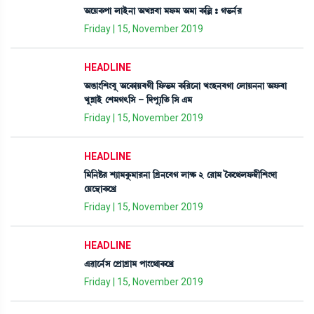
"ìÚA¡šà ºàÒü>à "JÄ¤à ³ó¡³ "³à A¡[À – K®¡>¢¹
Friday | 15, November 2019
HEADLINE
"R¡à}[Å}¤å "ìA¡àÚ¤Kã [ó¡®¡³ A¡[¹ì>à J}Ò>¤Kà ëºàÚ>>à "ó¡¤à
JåÄàÒü ëÅ³K;[Î - [ƒšå¸[t¡ [Î &³
Friday | 15, November 2019
HEADLINE
[³[>Ê¡¹ Å¸à³Aå¡³à¹>à [Nø>ì¤K ºàÛ¡ 2 ë¹à³ íA¡ì=ºó¡´¬ã[Å}ƒà
ëÚì”‚àA¡ìJø
Friday | 15, November 2019
HEADLINE
&¯àì>¢Î ëšøàNøà³ šà}ì=àA¡ìJø
Friday | 15, November 2019