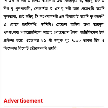
[š &Î [Î ƒKã & [>º³ "³[ƒ [i¡ 'W¡ íA¡>¸àAå¡³à[¹, ƒ[¤ÃÚå &ó¡ &
ƒãK Úå šåÑšà¹à[>, ëó¡à¯àƒ¢t¡à Òü &Î Úå ƒKã "àÒü šøì³Å«[¹ "³[ƒ
Îåºt¡à>à, ¯àÒü ƒ[¤ÃÚå [Î º}=¤àºƒKã &Î [¹>àì¹àÒü "³[ƒ Aõ¡šÎàƒKã
& ë¹à\à ÒàÚ[¹¤[Å} "[Î[>¡ú ëW¡ì¹àº "[Î>à ³Jà t¡à¹ƒå>à
J>K;º¤à ÅàÄì¹àÒü[Å}>à ºì´Ãà} ë=à}ìJà}ƒà íº¤à "à[i¢¡[ó¡ìÎº i¡ó¢¡
Nøàl¡ü@ƒà ÒìÚ} *ìv¡û¡à¤¹ 21 Kã "ÚåA¡ šå} 7.30 t¡à¤ƒà [i¡³ *
[ó¡ìÎºƒà [¹ìšài¡¢ ët¡ï¹Kƒ¤[> ÒàÚ[¹¡ú
Advertisement