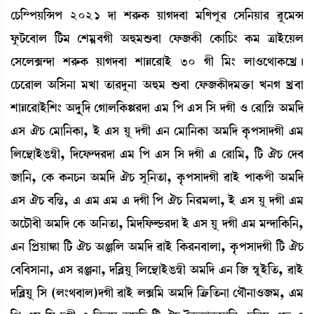
ëW¡[´šÚ[Xš 2021 ƒà Å¹ç¡A¡ ÚàKƒ¤à ³[ošå¹ ëÎ[>Úà¹ ¯æì³X
óå¡i¡ì¤àº [i¡³ ëÅ³¥¤Kã "×³Ç¡¤à ëó¡\A¡ã ëA¡à[W¡} A¡³ yàÒüìÚº
ëÎìºG@ƒà Å¹ç¡A¡ ÚàKƒ¤à ÅàÄì¹àÒü 30 Kã [³} ºà*ì=àA¡ìJø¡ú
ëW¡ì¹àº "[Î>à ³Jà t¡à¹ƒå>à "×³ Ç¡¤à ëó¡\A¡ãƒ³v¡û¡à J>K Jø¤à
ÅàÄì¹àÒü[Å} "ƒåå[ƒ ëKàº[A¡Ù¹ƒà &³ [š &Î [Î ƒKã * ë¹à[Ñ• "³[ƒ
&Î 'W¡ ë³à[>A¡à, Òü &Î Úå ƒKã &> ë³à[>A¡à "³[ƒ Aõ¡šÎàƒKã &³
[ºì”‚àÒüR¡´¬ã, [ƒìó¡@ƒ¹ƒà &³ [š &Î [Î ƒKã & ë¹à[³, [i¡ 'W¡ ëƒ¤
\à[>, ëA¡ A¡>W¡> "³[ƒ 'W¡ Îå[>t¡à, Aõ¡šÎàƒKã ¯àÒü šàA¡šã "³[ƒ
&Î 'W¡ ¤[”z, & &³ &³ & ƒKã [š 'W¡ [>¹³ºà, Òü &Î Úå ƒKã &³
"ìW¡ï¤ã "³[ƒ ëA¡ "[>t¡à, [³ƒ[ó¡Á¡¹ƒà Òü &Î Úå ƒKã &³ ³@ƒà[A¡[>,
&> [šøÚàS¡à [i¡ 'W¡ "g[º "³[ƒ ¯àÒü [A¡¹>¤àºà, Aõ¡šÎàƒKã [i¡ 'W¡
ë¤[¤Îà>à, &Î ¹g>à, ƒ[¤ÃÚå [ºì”‚àÒüR¡´¬ã "³[ƒ &> [\ Ñ¬åÒü[t¡, ¯àÒü
ƒ[¤ÃÚå [Î (º}=¤àº)ƒKã ¯àÒü ºG[³ "³[ƒ [yû¡[t¡>à ë=ï>à*\³, &³