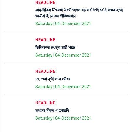
HEADLINE
ºàB¡ìƒï[¹¤à ³ãJºƒà l¡ü¤Kã šàUº ¯à;º¤[Å}Kã ë¤ø[À ³ìÚA¡ ÒàÙà
"ì>ï¤à Òü [®¡ &³ Åã[\Ä¹K[>
Saturday | 04, December 2021
HEADLINE
[\[¹¤à³ƒà W¡;t¡å>à ¯à¹ã ÅàìJø
Saturday | 04, December 2021
HEADLINE
82 Ç¡¤à >åšã ºàº ë=ï¹³
Saturday | 04, December 2021
HEADLINE
"JÄ¤à ³ãó¡³ šà}ì=àB¡[>
Saturday | 04, December 2021