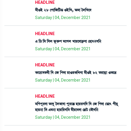
HEADLINE
³ã*Òü 28 ëšà[\[i¡®¡ *Òü[J, "³à íº[Jìƒ
Saturday | 04, December 2021
HEADLINE
& [l¡ [Î [¤º óå¡¹ç¡š ³ìÅº JàÚìƒàA¥¡¤à ëÒà;>¤[>
Saturday | 04, December 2021
HEADLINE
A¡}ìNøÎt¡Kã [¤ ë\ [šƒà Úà*¹A¡[J¤à ³ã*Òü 82 t¡¹à³¥à *A¡ìJø
Saturday | 04, December 2021
HEADLINE
³[ošå¹ƒà t¡}ƒå íºt¡à¤à šå¹ìB¡ ÒàÚ¹¤[ƒ [¤ ë\ [šƒà ë®¡à; šãÚå
ÒàÚ>à [Î &³>à ÒàÚ[¹¤[Î ³ãÚà³ƒà ë=øi¡ ët¡ï¤[>
Saturday | 04, December 2021