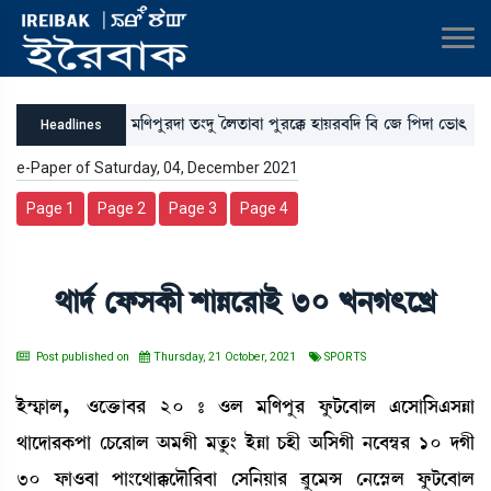
³[ošå¹ƒà t¡}ƒå íºt¡à¤à šå¹ìB¡ ÒàÚ¹¤[ƒ [¤ ë\ [šƒà ë®¡à;
Headlines
šãÚå ÒàÚ>à [Î &³>à ÒàÚ[¹¤[Î ³ãÚà³ƒà ë=øi¡ ët¡ï¤[>
e-Paper of Saturday, 04, December 2021
Page 1
Page 2
Page 3
Page 4
=àƒ¢ ëó¡ÎA¡ã ÅàÄì¹àÒü 30 J>K;ìJø
Post published on
Thursday, 21 October, 2021
SPORTS
Òü´£¡àº,¡ *ìv¡û¡à¤¹ 20 – *º ³[ošå¹ óå¡i¡ì¤àº &ìÎà[Î&ÎÄà
=àìƒà¹A¡šà ëW¡ì¹àº "³Kã ³tå¡} ÒüÄà W¡Òã "[ÎKã >ì¤´¬¹ 10 ƒKã
30 ó¡à*¤à šà}ì=àB¡ìƒï[¹¤à ëÎ[>Úà¹ ¯æì³X ë>ìÑ•º óå¡i¡ì¤àº