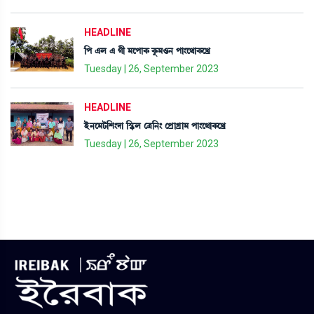
HEADLINE
[š &º & Kã ³ìšàA¡ Aå¡³*> šà}ì=àA¡ìJø
Tuesday | 26, September 2023
HEADLINE
Òü>ì³i¡[Å}ƒà [ÑHþº ëy[>} ëšøàNøà³ šà}ì=àA¡ìJø
Tuesday | 26, September 2023