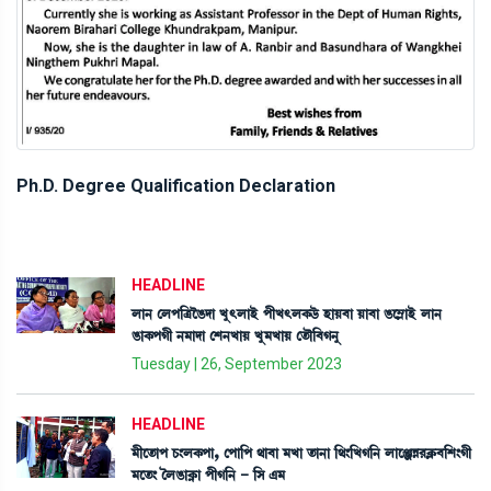
Ph.D. Degree Qualification Declaration
HEADLINE
ºà> ëºš[yîR¡ƒà Jå;ºàÒü šãJ;ºA¡l¡ü ÒàÚ¤à Úà¤à R¡ì´ÃàÒü ºà>
R¡àA¡šKã >³àƒà ëÅ>JàÚ Jå³JàÚ ët¡ï[¤K>å
Tuesday | 26, September 2023
HEADLINE
³ãìt¡àš W¡}ºA¡šà, ëšà[š =à¤à ³Jà t¡à>à [=}[JK[> ºàìgÄ¹AÃ¡¤[Å}Kã
³ìt¡} íºR¡àA¥¡à šãK[> - [Î &³