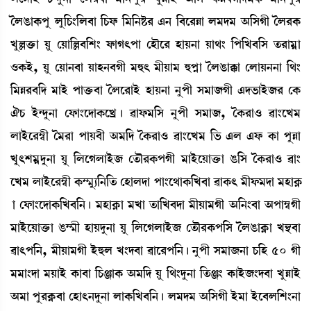
íºR¡àA¡šå ºå[W¡}[º¤à [W¡ó¡ [³[>Ê¡¹ &> [¤ì¹Äà º³ƒ³ "[ÎKã íº¹A¡
JåÀv¡û¡à Úå ëÚà[À¤[Å} ó¡àK;šà ëÒïì¹ ÒàÚ>à Úà=} [š[J¤[Î t¡¹à³¥à
*A¡Òü, Úå ëÚà>¤à ÚàÒ>¤Kã ³×; ³ãÚà³ ×š¥à íºR¡àB¡à ëºàÚ>>à [=}
[³Ä¹¤[ƒ ³àÒü šàv¡û¡¤à íºì¹àÒü ÒàÚ>à >åšã Î³à\Kã &ƒ®¡àÒü\¹ ëA¡
'W¡ Òü@ƒå>à ëó¡à}ìƒàA¡ìJø¡ú ¯àó¡³[Î >åšã Î³à\, íA¡¹à* ¯à}ìJ³
ºàÒüì¹´¬ã í³¹à šàÚ¤ã "³[ƒ íA¡¹à* ¯à}ìJ³ [®¡ &º &ó¡ A¡à šåÄà
Jå;Å³¥ƒå>à Úå [ºìKºàÒü\ ët¡ï¹A¡šKã ³àÒüìÚàv¡û¡à R¡[Î íA¡¹à* ¯à}
ìJ³ ºàÒüì¹´¬ã A¡´¶å¸[>[t¡ ëÒàºƒà šà}ì=àA¡[J¤à ¯àA¡; ³ãó¡³ƒà ³ÒàA¥
¡à ëó¡à}ìƒàA¡[J¤[>¡ú ³ÒàA¥¡à ³Jà t¡à[J¤ƒà ³ãÚà³Kã "[>}¤à "šà´¬Kã
³àÒüìÚàv¡û¡à R¡´¶ã ÒàÚƒå>à Úå [ºìKºàÒü\ ët¡ï¹A¡š[Î íºR¡àA¥¡à J”‚¤à
¯à;š[>, ³ãÚà³Kã Òü×º J}ƒ¤à ¯àì¹š[>¡ú >åšã Î³à\>à W¡[Ò 50 Kã
³³à}ƒà ³ÚàÒü A¡à¤à [W¡gàA¡ "³[ƒ Úå [=}ƒå>à [t¡g} A¡àÒü\}ƒ¤à JåÄàÒü
"³à šå¹A¥¡¤à ëÒà;>ƒå>à ºàA¡[J¤[>¡ú º³ƒ³ "[ÎKã Òü³à Òüì¤º[Å}>à