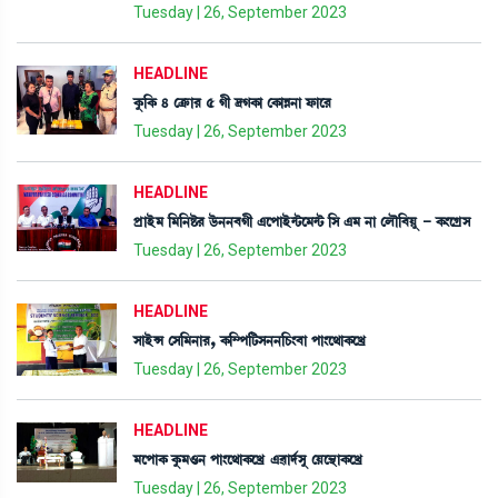
Tuesday | 26, September 2023
HEADLINE
Aå¡[A¡ 4 ëyû¡à¹ 5 Kã ‰KA¡à ëA¡àÄ>à ó¡àì¹
Tuesday | 26, September 2023
HEADLINE
šøàÒü³ [³[>Ê¡¹ l¡ü>>¤Kã &ìšàÒü@i¡ì³@i¡ [Î &³ >à ëºï[¤Úå - A¡}ìNøÎ
Tuesday | 26, September 2023
HEADLINE
ÎàÒüX ëÎ[³>à¹, A¡[´š[i¡Î>>[W¡}¤à šà}ì=àA¡ìJø
Tuesday | 26, September 2023
HEADLINE
³ìšàA¡ Aå¡³*> šà}ì=àA¡ìJø &¯àƒ¢Îå ëÚì”‚àA¡ìJø
Tuesday | 26, September 2023