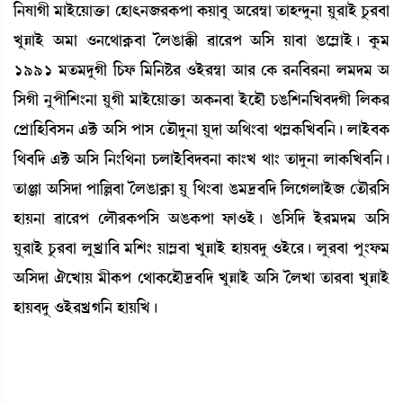
[>ÈàKã ³àÒüìÚàv¡û¡à ëÒà;>\¹A¡šà A¡Úà¤å "ì¹´¬à t¡àÒ@ƒå>à Úå¹àÒü Wå¡¹¤à
JåÄàÒü "³à *>ì=àA¥¡¤à íºR¡àB¡ã ¯àì¹š "[Î Úà¤à R¡ì´ÃàÒü¡ú Aå¡³
1991 ³t¡³ƒåKã [W¡ó¡ [³[>Ê¡¹ *Òü¹´¬à "à¹ ëA¡ ¹>[¤¹>à º³ƒ³ "
[ÎKã >åšã[Å}>à ÚåKã ³àÒüìÚàv¡û¡à "A¡>¤à ÒüìÒï W¡R¡[Å>[J¤ƒKã [ºA¡¹
ëšøà[Ò[¤Î> &C¡ "[Î šàÎ ët¡ïƒå>à Úåƒà "[=}¤à =´ÃA¡[J¤[>¡ú ºàÒü¤A¡
[=¤[ƒ &C¡ "[Î [>}[=>à W¡ºàÒü[¤ƒ¤>à A¡à}J =à} t¡àƒå>à ºàA¡[J¤[>¡ú
t¡àgà "[Îƒà šà[À¤à íºR¡àA¥¡à Úå [=}¤à R¡³‰¤[ƒ [ºìKºàÒü\ ët¡ï¹[Î
ÒàÚ>à ¯àì¹š ëºï¹A¡š[Î "R¡A¡šà ó¡à*Òü¡ú R¡[Î[ƒ Òü¹³ƒ³ "[Î
Úå¹àÒü Wå¡¹¤à ºåJøà[¤ ³[Å} Úà´Ã¤à JåÄàÒü ÒàÚ¤ƒå *Òüì¹¡ú ºå¹¤à šå}ó¡³
"[Îƒà 'ìJàÚ ³ãA¡š ë=àA¡ìÒï‰¤[ƒ JåÄàÒü "[Î íºJà t¡à¹¤à JåÄàÒü
ÒàÚ¤ƒå *Òü¹JøK[> ÒàÚ[J¡ú