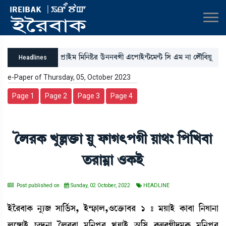
šøàÒü³ [³[>Ê¡¹ l¡ü>>¤Kã &ìšàÒü@i¡ì³@i¡ [Î &³ >à ëºï[¤Úå
Headlines
- A¡}ìNøÎ
e-Paper of Thursday, 05, October 2023
Page 1
Page 2
Page 3
Page 4
íº¹A¡ JåÀv¡û¡à Úå ó¡àK;šKã Úà=} [š[J¤à
t¡¹à³¥à *A¡Òü
Post published on
Sunday, 02 October, 2022
HEADLINE
Òüî¹¤àA¡ >å¸\ Îà[®¢¡Î, Òü´£¡àº,*ìv¡û¡à¤¹ 1 – ³ÚàÒü A¡à¤à [>Èà>à
ºìUàÒü W¡@ƒå>à íº¹¤à ³[>šå¹ JåÄàÒü "[Î A¡Ä¤Kãƒ³A¡ ³[>šå¹