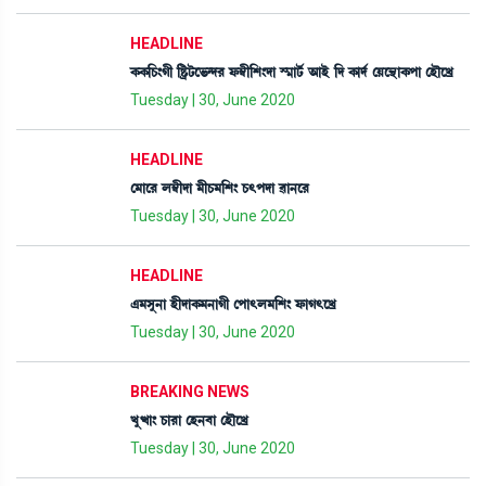
HEADLINE
A¡A¡[W¡}Kã [Ê¡öi¡ì®¡@ƒ¹ ó¡´¬ã[Å}ƒà Ñ¶ài¡¢ "àÒü [ƒ A¡àƒ¢ ëÚì”‚àA¡šà ëÒïìJø
Tuesday | 30, June 2020
HEADLINE
ë³àì¹ º´¬ãƒà ³ãW¡³[Å} W¡;šƒà ¯à>ì¹
Tuesday | 30, June 2020
HEADLINE
&³Îå>à ÒãƒàA¡³>àKã ëšà;º³[Å} ó¡àK;ìJø
Tuesday | 30, June 2020
BREAKING NEWS
Jåxà} W¡à¹à ëÒ>¤à ëÒïìJø
Tuesday | 30, June 2020