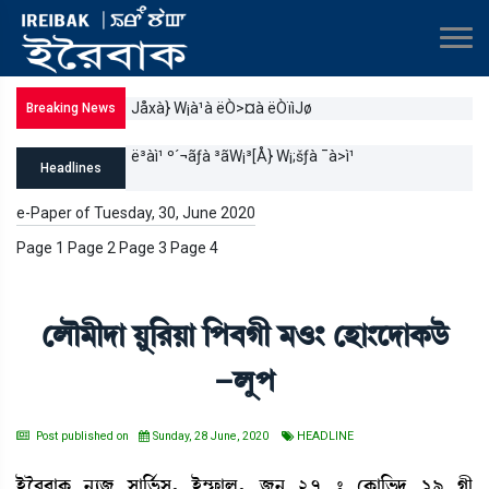
Jåxà} W¡à¹à ëÒ>¤à ëÒïìJø
Breaking News
ë³àì¹ º´¬ãƒà ³ãW¡³[Å} W¡;šƒà ¯à>ì¹
Headlines
e-Paper of Tuesday, 30, June 2020
Page 1 Page 2 Page 3 Page 4
ëºï³ãƒà Úå[¹Úà [š¤Kã ³*} ëÒà}ìƒàA¡l¡ü
-ºåš
Post published on
Sunday, 28 June, 2020
HEADLINE
Òüî¹¤àA¡ >å¸\ Îà[®¢¡Î, Òü´£¡àº, \å> 27 – ëA¡à[®¡ƒ 19 Kã