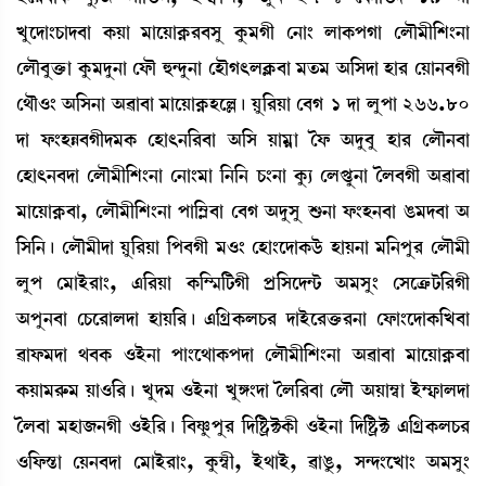
Jåìƒà}W¡àƒ¤à A¡Úà ³àìÚàA¥¡¹¤Îå Aå¡³Kã ë>à} ºàA¡šKà ëºï³ã[Å}>à
ëºï¤åv¡û¡à Aå¡³ƒå>à ëó¡ï ×@ƒå>à ëÒïK;ºAÃ¡¤à ³t¡³ "[Îƒà Òà¹ ëÚà>¤Kã
ë=ï*} "[Î>à "¯à¤à ³àìÚàA¥¡ÒìÀ¡ú Úå[¹Úà ë¤K 1 ƒà ºåšà 266.80
ƒà ó¡}ÒÄ¤Kãƒ³A¡ ëÒà;>[¹¤à "[Î Úà³¥à íó¡ "ƒå¤å Òà¹ ëºï>¤à
ëÒà;>¤ƒà ëºï³ã[Å}>à ë>à}³à [>[> W¡}>à Aå¡¸ ëºœ¡æ>à íº¤Kã "¯à¤à
³àìÚàA¥¡¤à, ëºï³ã[Å}>à šà[´Ã¤à ë¤K "ƒåÎå Ç¡>à ó¡}Ò>¤à R¡³ƒ¤à "
[Î[>¡ú ëºï³ãƒà Úå[¹Úà [š¤Kã ³*} ëÒà}ìƒàA¡l¡ü ÒàÚ>à ³[>šå¹ ëºï³ã
ºåš ë³àÒü¹à}, &[¹Úà A¡[´¶[i¡Kã šø[Îìƒ@i¡ "³Îå} ëÎìyû¡i¡[¹Kã
"šå>¤à ëW¡ì¹àºƒà ÒàÚ[¹¡ú &[NøA¡ºW¡¹ ƒàÒüì¹v¡û¡¹>à ëó¡à}ìƒàA¡[J¤à
¯àó¡³ƒà =¤A¡ *Òü>à šà}ì=àA¡šƒà ëºï³ã[Å}>à "¯à¤à ³àìÚàA¥¡¤à
A¡Úà³¹ç¡³ Úà*[¹¡ú Jåƒ³ *Òü>à JåU}ƒà íº[¹¤à ëºï "Úà´¬à Òü´£¡àºƒà
íº¤à ³Òà\>Kã *Òü[¹¡ú [¤Ìå¡šå¹ [ƒ[Ê¡öC¡A¡ã *Òü>à [ƒ[Ê¡öC¡ &[NøA¡ºW¡¹
*[ó¡Ñzà ëÚ>¤ƒà ë³àÒü¹à}, Aå¡´¬ã, Òü=àÒü, ¯àRå¡, Î@ƒ}ìJà} "³Îå}