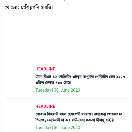
ëJàR¡\} W¡}[ÅÀK[> ÒàÚ[¹¡ú
HEADLINE
ë>ï>à ³ã*Òü 42 ëšà[\[i¡¤ *Òüƒå>à "šå>¤à ëšà[\[i¡¤ ëA¡Î 1227
&[v¡û¡¤ ëA¡Ît¡à 733 ëÚïì¹
Tuesday | 30, June 2020
HEADLINE
ëšìyàº [ƒ\ºKã ³³º ëÒU;šKã ³àìÚàv¡û¡à A¡}ìNøÎ>à ëJàR¡\} W¡}
[Å>ìJø, ëA¡à[®¡ƒA¡ã Òà A¡à¹ ºàl¡ü>¹¤à ³t¡³ƒà ³ãÚà´¬å ¯àÒ[À
Tuesday | 30, June 2020