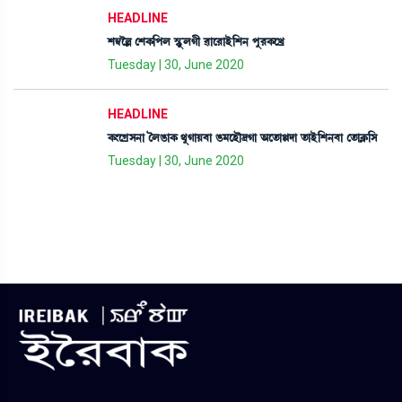
HEADLINE
Å´¬îÀ ëÅA¡[šº ÑHåþºKã ¯àì¹àÒü[Å> šå¹A¡ìJø
Tuesday | 30, June 2020
HEADLINE
A¡}ìNøÎ>à íºR¡àA¡ =åKàÚ¤à R¡³ìÒï‰Kà "ìt¡àÙƒà t¡àÒü[Å>¤à ët¡àAÃ¡[Î
Tuesday | 30, June 2020