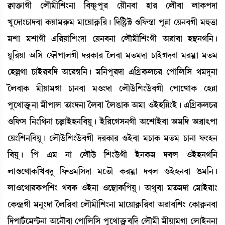
E¡àv¡û¡àKã ëºï³ã[Å}>à [¤Ìå¡šå¹ ëÚï>¤à Òà¹ ëºï¤à ºàA¡šƒà
Jåìƒà}W¡àƒ¤à A¡Úà³¹ç¡³ ³àìÚàA¥¡[¹¡ú [ƒ[Ê¡öC¡ *[ó¡Ñzà šåÄà ëÚ>¤Kã ³×v¡à
³Åà ³ÅàKã &[¹Úà[Å}ƒà ëÚ>¤>à ëºï³ã[Å}Kã "¯à¤à Ò”‚>K[>¡ú
Úå[¹Úà "[Î ëó¡ïšàºKã ƒ¹A¡à¹ íº¤à ³t¡³ƒà W¡àÒüKƒ¤à ³¹³¥à ³t¡³
ëÒÀKà W¡àÒü¹¤[ƒ "ì¹´¬[>¡ú ³[>šå¹ƒà &[NøA¡ºW¡¹ ëšà[º[Î =³ƒå>à
íº¤àA¡ ³ãÚà³Kà W¡à>¤à ³*}ƒà ëºïl¡ü[Å}l¡ü¤Kã ëšàìxàA¡ ëÒÄà
šåì=àv¡ûå¡>à ³ãšàº t¡à}ƒ>à íº¤à íºR¡àA¡ "³à *ÒüÒ[Ä}Òü¡ú &[NøA¡ºW¡¹
*[ó¡Î [>}[=>à W¡ÀàÒüÒ>[¤Úå¡ú Òü[¹ìKÎ>Kã "ìÅàÒü¤à "³[ƒ "¯à;šà
ëÚ}[Å>[¤Úå¡ú ëºïl¡ü[Å}l¡ü¤Kã ƒ¹A¡à¹ *Òü¤à ³W¡àA¡ ³t¡³ W¡à>à ó¡}Ò>
[¤Úå¡ú [š &³ >à ëºïl¡ü [Å}l¡üKã Òü>A¡³ ƒ¤º *ÒüÒ>K[>
ºà*ì=àA¡[J¤ƒå [ó¡®¡³[Îƒà ³ìt¡ï A¡¹³¥à ƒ¤º *ÒüÒ>¤à R¡³[>¡ú
ºà*ì=à¹A¡š[Å} =¤A¡ *Òü>à *ì”‚àA¡[šÚå¡ú "=å¤à ³t¡³ƒà ë³àÒü¹à}
ëA¡@ƒøKã ³>å}ƒà íº[¹¤à ëºï³ã[Å}>à ³àìÚàA¥¡[¹¤à "¯à¤[Å} ëA¡àA¥¡>¤à
[ƒšài¢¡ì³@i¡>à "ì>ï¤à ëšà[º[Î šåì=àv¡ûö¡¤[ƒ ëºï³ã ³ãÚà³Kà ëºàÒü>>à