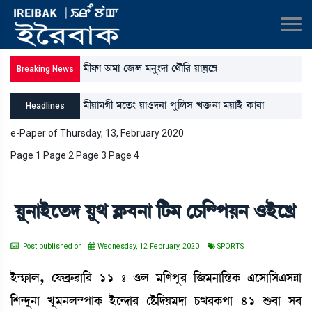
³ãó¡à "³à ë\º ³>å}ƒà ë=ï[¹ ÚàÀì´Ã
Breaking News
³ãÚà³Kã ³ìt¡} Úà*ƒ>à šå[ºÎ Jv¡û¡>à ³ÚàÒü A¡à¤à
Headlines
[W¡gàA¡[Å} ³åx;šà R¡ì´ÃàÒü
e-Paper of Thursday, 13, February 2020
Page 1 Page 2 Page 3 Page 4
Úå>àÒüìt¡ƒ Úå= AÃ¡¤>à [i¡³ ëW¡[´šÚ> *ÒüìJø
Post published on
Wednesday, 12 February, 2020
SPORTS
Òü´£¡àº, ëó¡¤øç¡¯à[¹ 11 – *º ³[ošå¹ [\³>à[ÑzA¡ &ìÎà[Î&ÎÄà
[Å@ƒå>à Jå³>º´šàA¡ Òüì@ƒà¹ ëÊ¡[ƒÚ³ƒà W¡x¹A¡šà 41 Ç¡¤à Î¤