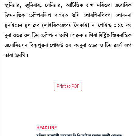
\å[>Úà¹, \å[>Úà¹, ëÎ[>Úà¹, "à[i¢¡[ÑzA¡ &@ƒ ³[¹Ç¡¤à &ì¹à[¤A¡
[\³>à[ÑzA¡ ëW¡[´šÚ[Xš 2020 R¡[Î ëºàÚ[Å>[J¤Kà ëºàÚ>>à
Úå>àÒüìt¡ƒ Úå= AÃ¡¤ (ºàÒü[¹A¡ìÚ}¤³ íºA¡àÒü) >à ëšàÒü@i¡ 119 ó¡}
ƒå>à *®¡¹ *º [i¡³ ëW¡[´šÚ> t¡à[J¡ú Å¹ç¡A¡ Úà[J¤à [ƒ[Ê¡öC¡ [\³>à[ÑzA¡
&ìÎà[Î&Î> [¤Ìå¡šå¹>à ëšàÒü@i¡ 62 ó¡}ƒå>à *®¡¹ * [i¡³ ¹ÄÎ¢ "š
t¡à¤à R¡³[J¡ú
HEADLINE