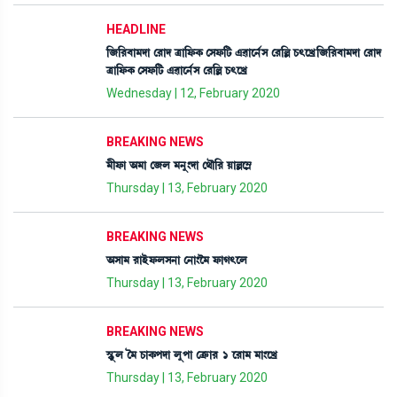
HEADLINE
[\[¹¤à³ƒà ë¹àƒ yà[ó¡A¡ ëÎó¡[i¡ &¯àì>¢Î ë¹[À W¡;ìJø[\[¹¤à³ƒà ë¹àƒ
yà[ó¡A¡ ëÎó¡[i¡ &¯àì>¢Î ë¹[À W¡;ìJø
Wednesday | 12, February 2020
BREAKING NEWS
³ãó¡à "³à ë\º ³>å}ƒà ë=ï[¹ ÚàÀì´Ã
Thursday | 13, February 2020
BREAKING NEWS
"Îà³ ¹àÒüó¡ºÎ>à ë>à}î³ ó¡àK;ìº
Thursday | 13, February 2020
BREAKING NEWS
ÑHåþº í³ W¡àA¡šƒà ºåšà ëyû¡à¹ 1 ì¹à³ ³à}ìJø
Thursday | 13, February 2020