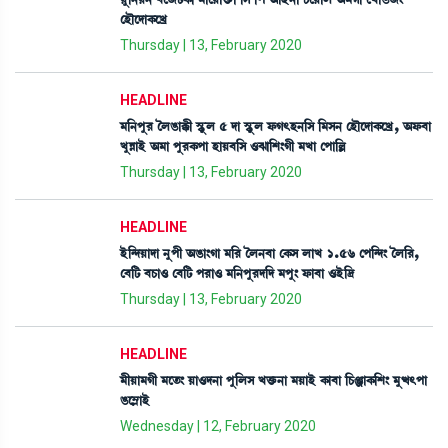
Úå[>Ú> ¤ì\i¡A¡ã ³àìÚàv¡û¡à [Î [š "àÒü>à W¡ìÚàº "³Kã ëJàR¡\}
ëÒïìƒàA¡ìJø
Thursday | 13, February 2020
HEADLINE
³[>šå¹ íºR¡àB¡ã ÑHåþº 5 ƒà ÑHåþº ó¡K;Ò>[Î [³Î> ëÒïìƒàA¡ìJø, "ó¡¤à
JåÄàÒü "³à šå¹A¡šà ÒàÚ¤[Î *c¡à[Å}Kã ³Jà ëšà[À
Thursday | 13, February 2020
HEADLINE
Òü[@ƒÚàƒà >åšã "R¡à}Kà ³[¹ íº>¤à ëA¡Î ºàJ 1.56 ëš[@ƒ} íº[¹,
ë¤[i¡ ¤W¡à* ë¤[i¡ š¹à* ³[>šå¹ƒ[ƒ ³šå} ó¡à¤à *Òü[‰
Thursday | 13, February 2020
HEADLINE
³ãÚà³Kã ³ìt¡} Úà*ƒ>à šå[ºÎ Jv¡û¡>à ³ÚàÒü A¡à¤à [W¡gàA¡[Å} ³åx;šà
R¡ì´ÃàÒü
Wednesday | 12, February 2020