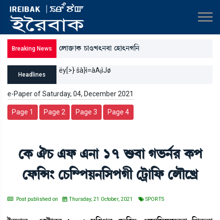
ëºàv¡û¡àA¡ W¡à*J;>¤à ëÒà;>K[>
Breaking News
óå¡¹ç¡šA¡ã Òü@i¡ì¹Ê¡ ëÅàv¡û¡>¤à ëÒà;>K[>
ëy[>} šà}ì=àA¡ìJø
Headlines
e-Paper of Saturday, 04, December 2021
Page 1
Page 2
Page 3
Page 4
ëA¡ 'W¡ &ó¡ &>à 17 Ç¡¤à K®¡>¢¹ A¡š
ëó¡[X} ëW¡[´šÚ>[ÎšKã ëi¡öà[ó¡ ëºïìJø
Post published on
Thursday, 21 October, 2021
SPORTS