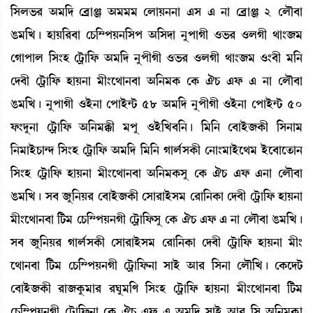
[Îº®¡¹ "³[ƒ ë¤øàg "³³³ ëºàÚ>>à &Î & >à ë¤øàg 2 ëºï¤à
R¡³[J¡ú ÒàÚ[¹¤à ëW¡[´šÚ>[Îš "[Îƒà >åšàKã *®¡¹ *ºKã =à}\³
ëKàšàº [Î}Ò ëi¡öà[ó¡ "³[ƒ >åšãKã *®¡¹ *ºKã =à}\³ *}¤ã ³[>
ëƒ¤ã ëi¡öà[ó¡ ÒàÚ>à ³ã}ì=à>¤à "[>³A¡ ëA¡ 'W¡ &ó¡ & >à ëºï¤à
R¡³[J¡ú >åšàKã *Òü>à ëšàÒü@i¡ 58 "³[ƒ >åšãKã *Òü>à ëšàÒü@i¡ 50
ó¡}ƒå>à ëi¡öà[ó¡ "[>³B¡ã ³šå *Òü[J¤[>¡ú [³[> ë¤àÒü\A¡ã [Î>à³
[>³àÒüW¡à@ƒ [Î}Ò ëi¡öà[ó¡ "³[ƒ [³[> Kàº¢ÎA¡ã ë>à}³àÒüì=³ Òüì¤àìt¡à>
[Î}Ò ëi¡öà[ó¡ ÒàÚ>à ³ã}ì=à>¤à "[>³A¡Îå ëA¡ 'W¡ &ó¡ &>à ëºï¤à
R¡³[J¡ú Î¤ \å[>Ú¹ ë¤àÒü\A¡ã ëÎà¹àÒüÎ³ ë¹à[>A¡à ëƒ¤ã ëi¡öà[ó¡ ÒàÚ>à
³ã}ì=à>¤à [i¡³ ëW¡[´šÚ>Kã ëi¡öà[ó¡Îå ëA¡ 'W¡ &ó¡ & >à ëºï¤à R¡³[J¡ú
Î¤ \å[>Ú¹ Kàº¢ÎA¡ã ëÎà¹àÒüÎ³ ë¹à[>A¡à ëƒ¤ã ëi¡öà[ó¡ ÒàÚ>à ³ã}
ì=à>¤à [i¡³ ëW¡[´šÚ>Kã ëi¡öà[ó¡>à ÎàÒü "à¹ [Î>à ëºï[J¡ú ëA¡ìƒi¡
ë¤àÒü\A¡ã ¹à\Aå¡³à¹ ¹Qå³[o [Î}Ò ëi¡öà[ó¡ ÒàÚ>à ³ã}ì=à>¤à [i¡³
ëW¡[´šÚ>Kã ëi¡öà[ó¡>à ëA¡ 'W¡ &ó¡ & "³[ƒ ÎàÒü "à¹ [Î "[>³A¥¡à