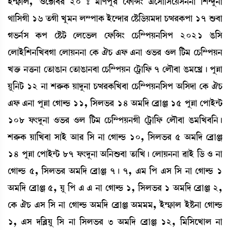
Òü´£¡àº,¡ *ìC¡à¤¹ 20 – ³[ošå¹ ëó¡[X} &ìÎà[ÎìÚÎ>>à [Å@ƒå>à
=à[ÎKã 16 t¡Kã Jå³> º´šàA¡ Òüì@ƒà¹ ëÊ¡[l¡Ú³ƒà W¡x¹A¡šà 17 Ç¡¤à
K®¡>¢Î A¡š ëÊ¡i¡ ëºì®¡º ëó¡[X} ëW¡[´šÚ>[Îš 2021 R¡[Î
ëºàÒü[Å>[J¤Kà ëºàÚ>>à ëA¡ 'W¡ &ó¡ &>à *®¡¹ *º [i¡³ ëW¡[´šÚ>
Jv¡û¡ >v¡>à ët¡àR¡à> ët¡àR¡à>¤à ëW¡[´šÚ> ëi¡öà[ó¡ 7 ëºï¤à R¡³ìJø¡ú šåÄà
Úå[>i¡ 12 >à Å¹ç¡A¡ Úàƒå>à W¡x¹A¡[J¤à ëW¡[´šÚ>[Îš "[Îƒà ëA¡ 'W¡
&ó¡ &>à šåÄà ëKàÁ¡ 11, [Îº®¡¹ 14 "³[ƒ ë¤øàg 15 šåÄà ëšàÒü@i¡
108 ó¡}ƒå>à *®¡¹ *º [i¡³ ëW¡[´šÚ>Kã ëi¡öà[ó¡ ëºï¤à R¡³[J¤[>¡ú
Å¹ç¡A¡ Úà[J¤à ÎàÒü "à¹ [Î >à ëKàÁ¡ 10, [Îº®¡¹ 5 "³[ƒ ë¤øàg
14 šåÄà ëšàÒü@i¡ 87 ó¡}ƒå>à "[>Ç¡¤à t¡à[J¡ú ëºàÚ>>à ¯àÒü [l¡ * >à
ëKàÁ¡ 5, [Îº®¡¹ "³[ƒ ë¤øàg 7¡ú 7, &³ [š &Î [Î >à ëKàÁ¡ 1
"³[ƒ ë¤øàg 5, Úå [š & & >à ëKàÁ¡ 1, [Îº®¡¹ 1 "³[ƒ ë¤øàg 2,
ëA¡ 'W¡ &Î [Î >à ëKàÁ¡ "³[ƒ ë¤øàg "³³³, Òü´£¡àº ÒüÊ¡>à ëKàÁ¡
1, &Î ƒ[¤ÃÚå [Î >à [Îº®¡¹ 3 "³[ƒ ë¤øàg 12, [³[ÎìJàº >à