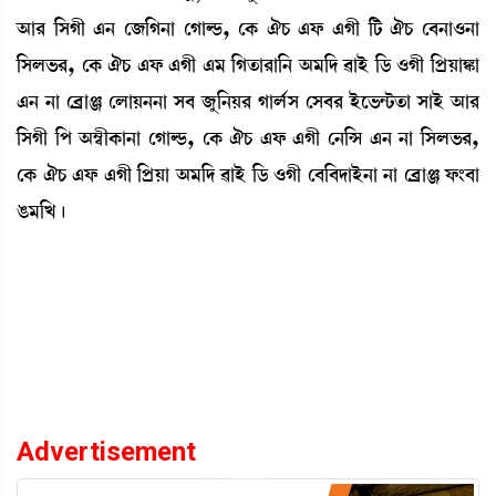
"à¹ [ÎKã &> ë\[K>à ëKàÁ¡, ëA¡ 'W¡ &ó¡ &Kã [i¡ 'W¡ ë¤>à*>à
[Îº®¡¹, ëA¡ 'W¡ &ó¡ &Kã &³ [Kt¡à¹à[> "³[ƒ ¯àÒü [l¡ *Kã [šøÚàS¡à
&> >à ë¤øàg ëºàÚ>>à Î¤ \å[>Ú¹ Kàº¢Î ëÎ¤¹ Òüì®¡@i¡t¡à ÎàÒü "à¹
[ÎKã [š "´¬ãA¡à>à ëKàÁ¡, ëA¡ 'W¡ &ó¡ &Kã ë>[X &> >à [Îº®¡¹,
ëA¡ 'W¡ &ó¡ &Kã [šøÚà "³[ƒ ¯àÒü [l¡ *Kã ë¤[¤ƒàÒü>à >à ë¤øàg ó¡}¤à
R¡³[J¡ú
Advertisement