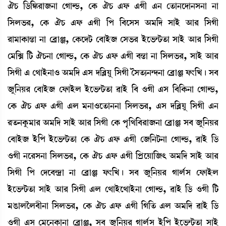
'W¡ [l¡[S¡¹à\>à ëKàÁ¡, ëA¡ 'W¡ &ó¡ &Kã &> ët¡à>ìƒà>Î>à >à
[Îº®¡¹, ëA¡ 'W¡ &ó¡ &Kã [š [¤ìÎÎ "³[ƒ ÎàÒü "à¹ [ÎKã
¹à³àA¡à”zà >à ë¤øàg, ëA¡ìƒi¡ ë¤àÒü\ ëÎ®¡¹ Òüì®¡@i¡t¡à ÎàÒü "à¹ [ÎKã
ë³[G [i¡ 'W¡>à ëKàÁ¡, ëA¡ 'W¡ &ó¡ &Kã ¤”zà >à [Îº®¡¹, ÎàÒü "à¹
[ÎKã & ë=àÒü>à* "³[ƒ &Î ƒ[¤ÃÚå [ÎKã íÎt¡¸>@ƒ>à ë¤øàg ó¡}[J¡ú Î¤
\å[>Ú¹ ë¤àÒü\ ëó¡àÒüº Òüì®¡@i¡t¡à ¯àÒü [¤ *Kã &Î [¤[A¡>à ëKàÁ¡,
ëA¡ 'W¡ &ó¡ &Kã &º ³>à*ìt¡à>>à [Îº®¡¹, &Î ƒ[¤ÃÚå [ÎKã &>
¹t¡>Aå¡³à¹ "³[ƒ ÎàÒü "à¹ [ÎKã ëA¡ šõ[=[¤¹à\>à ë¤øàg Î¤ \å[>Ú¹
ë¤àÒü\ Òü[š Òüì®¡@i¡t¡à ëA¡ 'W¡ &ó¡ &Kã ë\[>i¡>à ëKàÁ¡, ¯àÒü [l¡
*Kã >ì¹Î>à [Îº®¡¹, ëA¡ 'W¡ &ó¡ &Kã [šøìÚà[\; "³[ƒ ÎàÒü "à¹
[ÎKã [š ëƒì¤@ƒøà >à ë¤øàg ó¡}[J¡ú Î¤ \å[>Ú¹ Kàº¢Î ëó¡àÒüº
Òüì®¡@i¡t¡à ÎàÒü "à¹ [ÎKã &º ë=àÒüì=àÒü>à ëKàÁ¡, ¯àÒü [l¡ *Kã [i¡
³R¡àºîº¤ã>à [Îº®¡¹, ëA¡ 'W¡ &ó¡ &Kã [K[t¡ &º "³[ƒ ¯àÒü [l¡
*Kã &Î ë³ì>A¡à>à ë¤øàg, Î¤ \å[>Ú¹ Kàº¢Î Òü[š Òüì®¡@i¡t¡à ÎàÒü