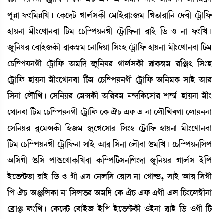
šåÄà ó¡}[³Ä[J¡ú ëA¡ìƒi¡ Kàº¢ÎA¡ã ë³àÒü¹à}\³ [Kt¡à¹à[> ëƒ¤ã ëi¡öà[ó¡
ÒàÚ>à ³ã}ì=à>¤à [i¡³ ëW¡[´šÚ>Kã ëi¡öà[ó¡>à ¯àÒü [l¡ * >à ó¡}[J¡ú
\å[>Ú¹ ë¤àÒü\A¡ã ¯àA¡´¬³ ë>à[ƒÚà [Î}Ò ëi¡öà[ó¡ ÒàÚ>à ³ã}ì=à>¤à [i¡³
ëW¡[´šÚ>Kã ëi¡öà[ó¡ "³[ƒ \å[>Ú¹ Kàº¢ÎA¡ã ¯àA¡´¬³ ¹[g; [Î}Ò
ëi¡öà[ó¡ ÒàÚ>à ³ã}ì=à>¤à [i¡³ ëW¡[´šÚ>Kã ëi¡öà[ó¡ "[>³A¡ ÎàÒü "à¹
[Î>à ëºï[J¡ú ëÎ[>Ú¹ ë³XA¡ã "[¹¤³ >@ƒ[A¡ìÎà¹ Å´¶¢ ÒàÚ>à ³ã}
ì=à>¤à [i¡³ ëW¡[´šÚ>Kã ëi¡öà[ó¡ ëA¡ 'W¡ &ó¡ & >à ëºï[J¤Kà ëºàÚ>>à
ëÎ[>Ú¹ ¯åì³XA¡ã [Ò\³ \åìKìÎà¹ [Î}Ò ëi¡öà[ó¡ ÒàÚ>à ³ã}ì=à>¤à
[i¡³ ëW¡[´šÚ>Kã ëi¡öà[ó¡>à ÎàÒü "à¹ [Î>à ëºï¤à R¡³[J¡ú ëW¡[´šÚ>[Îš
"[ÎKã R¡[Î šàR¡ì=àA¡[J¤à A¡[´š[i¡Î>[Å}ƒà \å[>Ú¹ Kàº¢Î Òü[š
Òüì®¡@i¡t¡à ¯àÒü [l¡ * Kã &Î ë>º[Î ë¹àÎ >à ëKàÁ¡, ÎàÒü "à¹ [ÎKã
[š 'W¡ "g[ºA¡à >à [Îº®¡¹ "³[ƒ ëA¡ 'W¡ &ó¡ &Kã &º [W¡}ìº´¬ã>à
ë¤øàg ó¡}[J¡ú ëA¡ìƒi¡ ë¤àÒü\ Òü[š Òüì®¡@i¡A¡ã *Òü>à ¯àÒü [l¡ *Kã [i¡