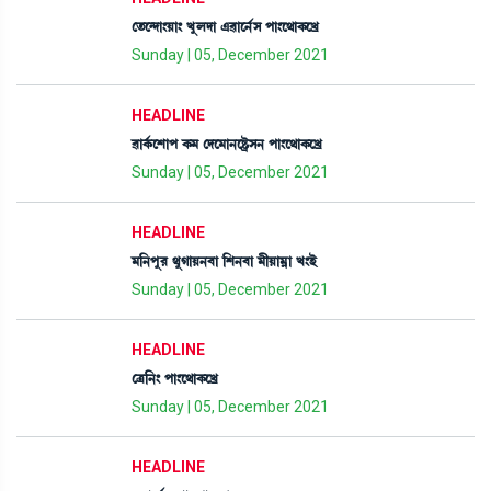
ët¡ì@ƒà}Úà} Jåºƒà &¯àì>¢Î šà}ì=àA¡ìJø
Sunday | 05, December 2021
HEADLINE
¯àA¢¡ìÅàš A¡³ ëƒì³à>ìÊ¡öÎ> šà}ì=àA¡ìJø
Sunday | 05, December 2021
HEADLINE
³[>šå¹ =åKàÚ>¤à [Å>¤à ³ãÚà³¥à J}Òü
Sunday | 05, December 2021
HEADLINE
ëy[>} šà}ì=àA¡ìJø
Sunday | 05, December 2021
HEADLINE