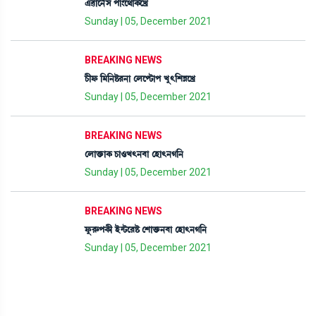
&¯àì>¢Î šà}ì=àA¡ìJø
Sunday | 05, December 2021
BREAKING NEWS
W¡ãó¡ [³[>Ê¡¹>à ëºìŸi¡àš Jå;[ÅÄìJø
Sunday | 05, December 2021
BREAKING NEWS
ëºàv¡û¡àA¡ W¡à*J;>¤à ëÒà;>K[>
Sunday | 05, December 2021
BREAKING NEWS
óå¡¹ç¡šA¡ã Òü@i¡ì¹Ê¡ ëÅàv¡û¡>¤à ëÒà;>K[>
Sunday | 05, December 2021