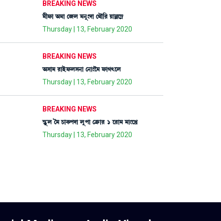
BREAKING NEWS
³ãó¡à "³à ë\º ³>å}ƒà ë=ï[¹ ÚàÀì´Ã
Thursday | 13, February 2020
BREAKING NEWS
"Îà³ ¹àÒüó¡ºÎ>à ë>à}î³ ó¡àK;ìº
Thursday | 13, February 2020
BREAKING NEWS
ÑHåþº í³ W¡àA¡šƒà ºåšà ëyû¡à¹ 1 ì¹à³ ³à}ìJø
Thursday | 13, February 2020