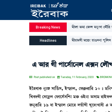
³ãó¡à "³à ë\º ³>å}ƒà ë=ï[¹ 
Breaking News
³ãÚà³Kã ³ìt¡} Úà*ƒ>à šå[ºÎ Jv
Headlines
& "à¹ Kã šàìÎ¢àì>º &G> ëºïJ;
Post published on
Tuesday, 11 February, 2020
BREAKIN
Òüî¹¤àA¡ >å¸\ Îà[®¢¡Î, Òü´£¡àº, ëó¡¤øç¡¯à[¹ 10 –
[J¤ƒKã ëÎì”|º ëó¡àìÎ¢Î[Å} ³¹ç¡ *Òü>à "Îà³ ¹àÒüó¡
\>å¯à[¹ 19 ƒà Òü´£¡àº ë³àì¹ º´¬ãKã Jåìƒ}=à¤ã & 