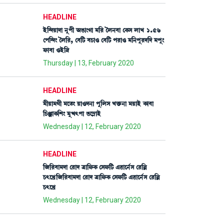
HEADLINE
Òü[@ƒÚàƒà >åšã "R¡à}Kà ³[¹ íº>¤à ëA¡Î ºàJ 1.56
ëš[@ƒ} íº[¹, ë¤[i¡ ¤W¡à* ë¤[i¡ š¹à* ³[>šå¹ƒ[ƒ ³šå}
ó¡à¤à *Òü[‰
Thursday | 13, February 2020
HEADLINE
³ãÚà³Kã ³ìt¡} Úà*ƒ>à šå[ºÎ Jv¡û¡>à ³ÚàÒü A¡à¤à
[W¡gàA¡[Å} ³åx;šà R¡ì´ÃàÒü
Wednesday | 12, February 2020
HEADLINE
[\[¹¤à³ƒà ë¹àƒ yà[ó¡A¡ ëÎó¡[i¡ &¯àì>¢Î ë¹[À
W¡;ìJø[\[¹¤à³ƒà ë¹àƒ yà[ó¡A¡ ëÎó¡[i¡ &¯àì>¢Î ë¹[À
W¡;ìJø
Wednesday | 12, February 2020