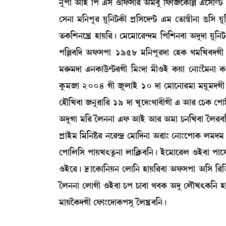
>åšã "àÒü [š &Î *[ó¡Îà¹ "³¤å [ó¡[\ìA¡[À &ìÎàÂi¡ 
ëÎ>à ³[>šå¹ Úå[>i¡A¡ã šø[Îìƒ@i¡ &³ ët¡à´¬ã>à R¡[Î 
t¡A¡[Å>ìJø ÒàÚ[¹¡ú ë³ì³àì¹@ƒ³ [š[Å>¤à "ƒåƒà Úå[>
š[À¤[ƒ "ó¡Îšà 1958 ³[>šå¹ƒà ëÒA¡ =³[J¤ƒKã ëÎ
³¹ç¡³ƒà &>A¡àl¡ü@i¡¹Kã [³}ƒà ³ã*Òü A¡Úà ë>à}î³>à A¡
Aå¡³\à 2004 Kã \åºàÒü 10 ƒà ë³àì>à¹³à ³Úå³ƒKã ó¡
ëÒï[J¤à \>å¯à[¹ 19 ƒà Jåìƒ}=à¤ãKã & "à¹ ëW¡A¡ ëšàÊ
"ƒåKà ³[¹ íº>>à &ó¡ "àÒü "à¹ "³à W¡>[J¤à íº¹¤[>¡
šøàÒü³ [³[>Ê¡¹ >ì¹@ƒø ë³à[ƒ>à "¯à} ë>à}ìšàA¡ º³ƒ³ Jå
ëšà[º[Î šàÚJ;tå¡>à ºà[AÃ¡¤[>¡ú Òüì³àì¹º *Òü¤à šà
*Òüì¹¡ú ‰àìA¡à[>Ú> ëºà[> ÒàÚ[¹¤à "ó¡Îšà "[Î [¹[®¡
íº>>à ëºàKã *Òü¤à W¡š W¡à¤à =¤A¡ "ƒå ëºïJ;A¡[> Ò
³àÚîA¡ƒKã ëó¡à}ìƒàA¡šÎå íºJø¤[>¡ú