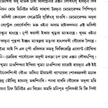
ët¡ï[J¤à "ƒå ³[t¡A¡ W¡à¤à [ƒ[Î[šÃ>[¹ &G> ëºïJ;ºå ÒàÚƒå>à [Î¤
Úå[>Ú> ëÒà³ [³[>Ê¡¹ "[³i¡ ÎàÒàKà l¡üÄƒå>à ë³ì³àì¹@ƒ³ [š[Å@ƒå>à
i¡ "[ÎKã ë\>ì¹º ëÎìyû¡i¡[¹ Îå[\¢;Îå Úà*[J¡ú ë³ì³àì¹@ƒ³ "ƒåƒà
ì@i¡öº ëó¡àìÎ¢Î[Å} ³¹ç¡ *Òü>à "Îà³ ¹àÒüó¡ºÎ>à &C¡ "[ÎKã
àœ¡æ>à Òà;ìJø¡ú >åšã A¡ÚàKã ÒüA¡àÚ Jå³¥¤à ³à}Ò>ìJø¡ú Jåƒ³ *Òü>à
àƒå>à šåJøKà Òüð; ³à}ÒÀ¤à ³tå¡}ƒà Òà;º´¬Kã ë=ïìƒàA¡ íºìJø¡ú
¡t¡à "àÒü [š &Î >åšã *[ó¡Îà¹ "³¤å [ó¡[\ìA¡[À &ìÎàÂi¡ ët¡ï[J¤à
ú ëW¡Ä[¹¤à šàìÎ¢àì>º "ƒåKã ³=v¡û¡à W¡š W¡à¤à &G> ëºïJ;[šÚå¡ú
³à} W¡à*[Å@ƒ>à Òü[@ƒÚà Jå³à} W¡à*[Å>¤à Úàì¹àÒü ÒàÚƒå>à &C¡ ÒüÊ¡
ìÎ¢àì>º[Å}Kã ë=ï*} "[Î>à ³ãÚà³Kã =ì´¶àÚƒà ëÅàA¡ÒÄ¤Kã ³W¡àA¡
Úå ët¡ï[¤Úå ÒàÚ>Îå t¡A¡[Å>[J¡ú š>¤à Úà¤[ƒ ë=ïìƒàA¡ "ƒåKà ³[¹
àÚ>à [W¡ó¡ [³[>Ê¡¹ &> [¤ì¹> "³[ƒ ³[>šå¹ šå[ºÎA¡ã [ƒ [\ [šKã