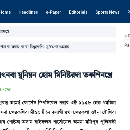
Home
Headlines
e-Paper
Editorials
Sports News
P
ÚàÀì´Ã
e-
Pa
¡û¡>à ³ÚàÒü A¡à¤à [W¡gàA¡[Å} ³åx;šà R¡ì´ÃàÒü
>¤à Úå[>Ú> ëÒà³ [³[>Ê¡¹ƒà t¡A¡[Å>ìJø
G NEWS
 ³[>šå¹ƒà "à³ƒ¢ ëó¡àìÎ¢Î [Ñš[ÎìÚº š¯à¹ &C¡ 1958 ëÒA¡ =³[\>
ºÎ>à W¡x¹A¡[J¤à ³ã*; ³ãî> A¡ÚàKã ³Jà W¡x¹A¡šà *Òü>à ëÒï[J¤à
"à¹ ëšàÊ¡t¡à "Îà³ ¹àÒüó¡ºÎ šàìÎ¢àì>º "³>à ³[>šå¹ šå[ºÎA¡ã