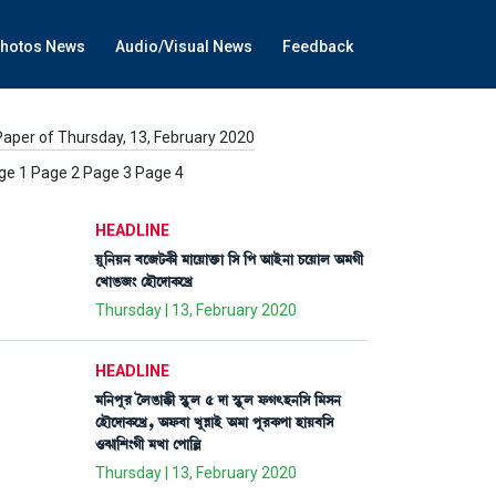
hotos News
Audio/Visual News
Feedback
Paper of Thursday, 13, February 2020
ge 1 Page 2 Page 3 Page 4
HEADLINE
Úå[>Ú> ¤ì\i¡A¡ã ³àìÚàv¡û¡à [Î [š "àÒü>à W¡ìÚàº "³Kã
ëJàR¡\} ëÒïìƒàA¡ìJø
Thursday | 13, February 2020
HEADLINE
³[>šå¹ íºR¡àB¡ã ÑHåþº 5 ƒà ÑHåþº ó¡K;Ò>[Î [³Î>
ëÒïìƒàA¡ìJø, "ó¡¤à JåÄàÒü "³à šå¹A¡šà ÒàÚ¤[Î
*c¡à[Å}Kã ³Jà ëšà[À
Thursday | 13, February 2020