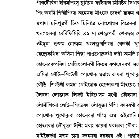
šãKìƒï[¹¤à Òã¹³[Å}Îå Úå[>Ú> ó¡àÒü>àX [³[>Ê¡¹ [Î=à¹³Äà
[Å} "³[ƒ [Å@µã[Å}ƒà "ìÒ>¤à ³ã;ìÚ} W¡}¤Kã ¯àó¡³ =[´
³Jàƒà ³[>šå¹Kã [W¡ó¡ [³[>Ê¡¹ ë>à}ì=à´¬³ [¤ì¹>>à 
J>K;º¤à ë¤[>[ó¡[Î[¹ 41 ƒà ëÅìÀšA¡ã ëÅ>ó¡³ ëÚì”‚
*Òüƒå>à Ç¡ó¡³-ë>à´£¡³ J}ºv¡ûö¡¤[Å}ƒà ë¤S¡A¡ã
ëÚì”‚àA¡[J¤à "[Î>à [Å”‚à šàR¡ì=àA¥¡¤Kã º´¬ã "³[ƒ Úà
ëÒà;>¹A¡š[Îƒà ëÅ[@µ;ìºà>Kã [ó¡®¡³ ó¡K;Ò>¤Kà ³ìt¡}
"[Îƒà ëºïl¡ü-[Å}l¡üKã ëšàìxàA¡ ³¹àR¡ A¡àÚ>à šåì=àA¥
ëºïl¡ü-[Å}l¡üKã º³ƒà ë=àÒüìƒàA¡ ëÒì@ƒàA¡šà ³ã;ìÚR¡
íº¹¤à ëºàv¡û¡àA¡ [ºó¡i¡ Òü[¹ìKÎ> ³ì=ï ët¡ïÒ>¤à 
ëºï³ã[Å}>à ëºïl¡ü-[Å}l¡ü¤ƒà ëºï¤åv¡û¡à #[Å} ó¡}ƒ¤Kã
ëšàìxàA¡ šåì=àA¥¡¤à ëÒà;>¤ƒà šàî´¬ "³à *Òü¹K[>¡ú
ëÒà;>¤ƒà ëºï¤åv¡û¡à #[Å} ³¹à} A¡àÚ>à ó¡}ÒÄ¤à ë=ï¹à
³àÒüîA¡ƒKã ³t¡³ W¡à>à ó¡}Ò>¤à ƒ¹A¡à¹ *Òü¡ú šà´¬ã