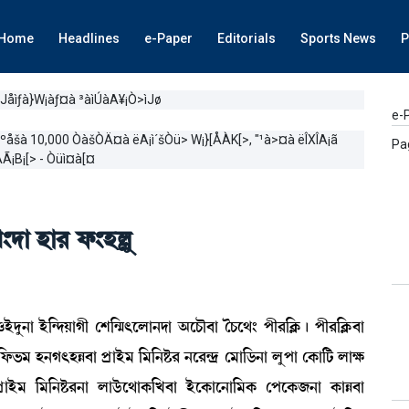
Home
Headlines
e-Paper
Editorials
Sports News
P
 Jåìƒà}W¡àƒ¤à ³àìÚàA¥¡Ò>ìJø
e-
à ºåšà 10,000 ÒàšÒÄ¤à ëA¡ì´šÒü> W¡}[ÅÀK[>, "¹à>¤à ëÎXÎA¡ã
Pa
AÃ¡B¡[> - Òüì¤à[¤
}ƒà Òà¹ ó¡}ÒÀå
üƒå>à Òü[@ƒÚàKã ëÅ[@µ;ìºà>ƒà "ìW¡ï¤à íW¡ì=} šã¹[AÃ¡¡ú šã¹[AÃ¡¤à
ó¡®¡³ Ò>K;ÒÄ¤à šøàÒü³ [³[>Ê¡¹ >ì¹@ƒø ë³à[l¡>à ºåšà ëA¡à[i¡ ºàÛ¡
àÒü³ [³[>Ê¡¹>à ºàl¡üì=àA¡[J¤à ÒüìA¡àì>à[³A¡ ëšìA¡\>à A¡àÄ¤à