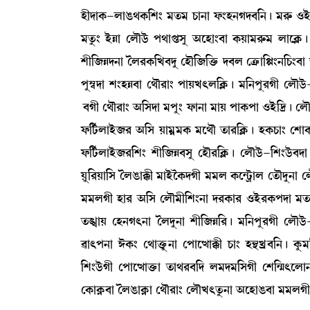
ÒãƒàA¡-ºàR¡=A¡[Å} ³t¡³ W¡à>à ó¡}Ò>Kƒ¤[>¡ú ³¹ç¡ *Ò
³tå¡} ÒüÄà ëºïl¡ü š=àœ¡Îå "ìÒà}¤à A¡Úà³¹ç¡³ ºàìAÃ
Åã[\Äƒ>à íº¹A¡[J¤ƒå ëÒï[\[v¡û¡ ƒ¤º ëyû¡à[Ù}>[W¡}
šå´¬ƒà Å}ÒÄ¤à ë=ï¹à} šàÚJ;º[AÃ¡¡ú ³[>šå¹Kã ëºïl¡
¡¤Kã ë=ï¹à} "[Îƒà ³šå} ó¡à>à ³àÚ šàA¡šà *Òü[‰¡ú ëºï
ó¡[i¢¡ºàÒü\¹ "[Î Úà³¥³A¡ ³ì=ï t¡à¹[AÃ¡¡ú ÒA¡W¡à} ëÅà
ó¡[i¢¡ºàÒü\¹[Å} Åã[\Ä¤Îå ëÒï¹[AÃ¡¡ú ëºïl¡ü-[Å}l¡ü¤ƒà
Úå[¹Úà[Î íºR¡àB¡ã ³àÒüîA¡ƒKã ³³º A¡ì@i¡öàº ët¡ïƒå>à
³³ºKã Òà¹ "[Î ëºï³ã[Å}>à ƒ¹A¡à¹ *Òü¹A¡šƒà ³t¡³
t¡TàÚ ëÒ>K;>à íºƒå>à Åã[\Ä[¹¡ú ³[>šå¹Kã ëºïl¡ü-[
¯à;š>à #A¡} ë=àv¡ûå¡>à ëšàìxàB¡ã W¡à} Ò”‚Jø¤[>¡ú Aå
[Å}l¡üKã ëšàìxàv¡û¡à t¡à=¹¤[ƒ º³ƒ³[ÎKã ëÅ[@µ;ìºà
ëA¡àA¥¡¤à íºR¡àA¥¡à ë=ï¹à} ëºïJ;tå¡>à "ìÒàR¡¤à ³³ºKã