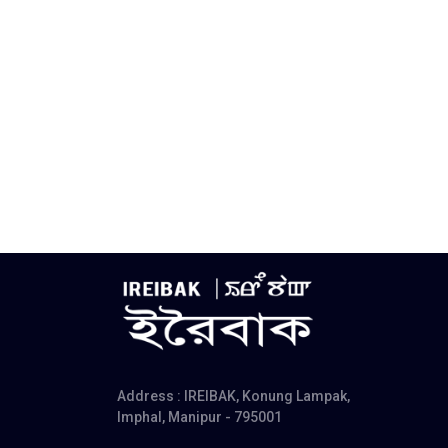
Address : IREIBAK, Konung Lampak,
Imphal, Manipur - 795001