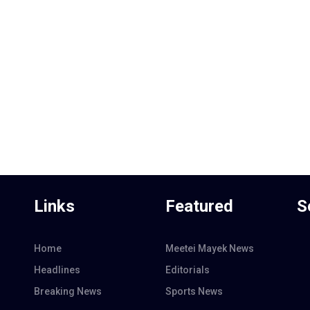
Links
Featured
S
Home
Meetei Mayek News
Headlines
Editorials
Breaking News
Sports News