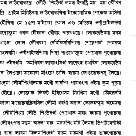
 ºàl¡üì=àA¡ìJø¡ú ëºïl¡ü-[Å}l¡üKã º³ƒà Òü@ƒ[Ê¡ö ³W¡à-³W¡à ët¡ï[¹¤
Ã¡ú šøàÒü³ [³[>Ê¡¹>à ºàl¡üì=àA¡[J¤à ÒüìA¡àì>à[³A¡ ëšìA¡\ "[ÎKã
ëÒï[J¤à ë³ 15ƒà ³àÒüìyû¡à ëÆµàº &r¡ ë³[l¡Ú³ *@i¡öšøàÒü\ƒKã
àv¡ûå¡>à =¤A¡ ëÒïÒÄ¤à ë=ï¹à} šàÚJ;ìJø¡ú ëºàA¡l¡àl¡ü>>à ³¹³
 JåxàR¡ƒà ëºàº ëºï=¹Kà ë¤[>[ó¡Î[¹[Å}ƒà ëÅìÀšA¡ã ëÅ>ó¡³
;º¤[>¡ú *@i¡šàÒü\[Å}>à [Å”‚à šàR¡ì=àv¡ûå¡>à ëšàìxàA¡ šåì=àA¥¡¤à
 *Òü¹K[>¡ú t¡³[=¹¤à ºàÚW¡;[ÎKã ºàì”‚}ƒà W¡x[¹¤à ëºàA¡l¡àl¡ü>
¡¤à íºR¡àA¥¡à "ìÒ>¤à ³ã;ìÚ} W¡}[º¡ ÒàÚ>à ëó¡àR¡ìƒàA¡šÎå íºìJøú
 W¡}ƒå>à ëºï³ã[Å}Kãƒ³A¡ ³ì=ï t¡à¤[Å} šàÚJ;šà *Òü>à Aå¡³ šåƒå>à
ëÒïìJø¡ú ëºàv¡û¡àA¡ [ºó¡i¡ Òü[¹ìKÎ> [>}[=>à ³ì=ï ët¡ïÒÀ¤[ƒ
 "¯à¤à ³àìÚàA¥¡¹[AÃ¡¤[Îƒà ëºï³ã J¹Kã "¯à¤à ëA¡àA¡Ò@ƒå>à "ìÒ>¤à
 ëºï³ã[Å}>à ëºïl¡ü-[Å}l¡ü¤Kã ëšàìxàA¡ ³¹à} A¡àÚ>à šåì=àA¥¡¤à
} ëºïJ;šƒà >v¡>à "ó¡¤à ³¹ç¡-³¹à}[Å} ³[¹ íº>¤à [l¡šài¢¡ì³@i¡A¡ã
ƒà t¡à¤à ºàÚ>à [t¡º>à[Å}ƒKã ³t¡³ ³t¡³Kã *Òü>à R¡àA¡ì=àA¥¡¤à