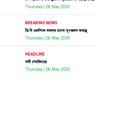
Thursday | 28, May 2020
BREAKING NEWS
[®¡ [ƒ &ó¡[Å}ƒà ³t¡³Kà W¡à>¤à Jå;Ç¡³º ó¡}ÒÀå
Thursday | 28, May 2020
HEADLINE
º´¬ã ëÅ³[\>ìJø
Thursday | 28, May 2020