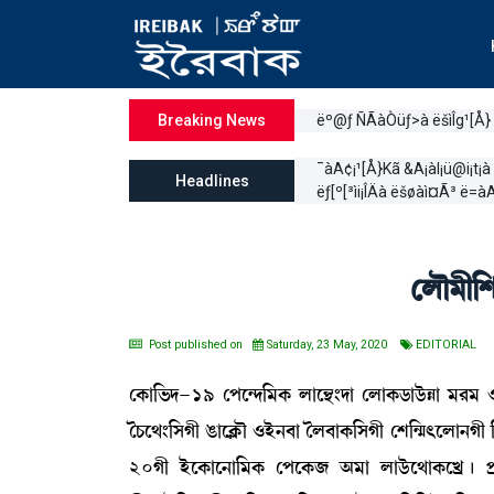
ëº@ƒ ÑÃàÒüƒ>à ëšìÎg¹[Å}
Breaking News
¯àA¢¡¹[Å}Kã &A¡àl¡ü@i¡t¡
Headlines
ëƒ[º[³ìi¡ÎÄà ëšøàì¤Ã³ ë=à
ëºï³ã[Å
Post published on
Saturday, 23 May, 2020
EDITORIAL
ëA¡à[®¡ƒ-19 ëšì@ƒ[³A¡ ºàì”‚}ƒà ëºàA¡l¡àl¡üÄà ³¹³ *Ò
íW¡ì=}[ÎKã R¡àìAÃ¡ï *Òü>¤à íº¤àA¡[ÎKã ëÅ[@µ;ìºà>Kã [
20Kã ÒüìA¡àì>à[³A¡ ëšìA¡\ "³à ºàl¡üì=àA¡ìJø¡ú šø