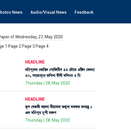
hotos News
Audio/Visual News
Feedback
Paper of Wednesday, 27, May 2020
ge 1 Page 2 Page 3 Page 4
HEADLINE
³[>šå¹ƒà ëA¡à[®¡ƒ ëšà[\[i¡¤ 44 ëÚïì¹ &[C¡¤ ëA¡Î>à
40, ºàìÚ}ƒå>à ó¡[J¤à ³ãKã ³[Å}>à 4 [>
Thursday | 28, May 2020
HEADLINE
óå¡ƒ ë¤S¡A¡ã A¡àÄ¤à ³ãÚà³ƒà "=å¤à ³t¡³ƒà ó¡}ÒÀå –
*º ³[>šå¹ >åšã ³¹ç¡š
Thursday | 28, May 2020