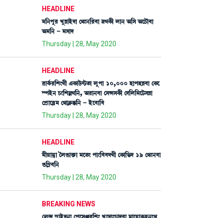
HEADLINE
³[>šå¹ JåÄàÒüƒà ë=}>[¹¤à ‰KA¡ã ºà> "[Î "ìW¡ï¤à
"³[> - ³Îàƒ
Thursday | 28, May 2020
HEADLINE
¯àA¢¡¹[Å}Kã &A¡àl¡ü@i¡t¡à ºåšà 10,000 ÒàšÒÄ¤à ëA¡ì
´šÒü> W¡}[ÅÀK[>, "¹à>¤à ëÎXÎA¡ã ëƒ[º[³ìi¡ÎÄà
ëšøàì¤Ã³ ë=àAÃ¡B¡[> - Òüì¤à[¤
Thursday | 28, May 2020
HEADLINE
³ãÚà³¥à íºR¡àv¡û¡à ³ìt¡} šà}[¤¤ƒKã ëA¡à[®¡ƒ 19 ë=}>¤à
R¡[´Ã¤[>
Thursday | 28, May 2020
BREAKING NEWS
ëº@ƒ ÑÃàÒüƒ>à ëšìÎg¹[Å} Jåìƒà}W¡àƒ¤à ³àìÚàA¥¡Ò>ìJø