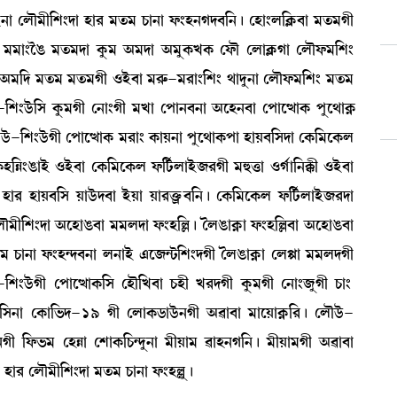
ü>à ëºï³ã[Å}ƒà Òà¹ ³t¡³ W¡à>à ó¡}Ò>Kƒ¤[>¡ú ëÒà}º[AÃ¡¤à ³t¡³Kã
¡¡ú ³³à}îR¡ ³t¡³ƒà Aå¡³ "³ƒà "³åA¡JA¡ ëó¡ï ëºàAÃ¡Kà ëºïó¡³[Å}
¤à "³[ƒ ³t¡³ ³t¡³Kã *Òü¤à ³¹ç¡-³¹à}[Å} =àƒå>à ëºïó¡³[Å} ³t¡³
ü-[Å}l¡ü[Î Aå¡³Kã ë>à}Kã ³Jà ëšà>¤>à "ìÒ>¤à ëšàìxàA¡ šåì=àA¥
l¡ü-[Å}l¡üKã ëšàìxàA¡ ³¹à} A¡àÚ>à šåì=àA¡šà ÒàÚ¤[Îƒà ëA¡[³ìA¡º
A¡Ò[Ä}R¡àÒü *Òü¤à ëA¡[³ìA¡º ó¡[i¢¡ºàÒü\¹Kã ³×v¡à *K¢à[>B¡ã *Òü¤à
 Òà¹ ÒàÚ¤[Î Úàl¡üƒ¤à ÒüÚà Úà¹v¡ûö¡¤[>¡ú ëA¡[³ìA¡º ó¡[i¢¡ºàÒü\¹ƒà
 ëºï³ã[Å}ƒà "ìÒàR¡¤à ³³ºƒà ó¡}Ò[À¡ú íºR¡àA¥¡à ó¡}Ò[À¤à "ìÒàR¡¤à
 W¡à>à ó¡}Ò@ƒ¤>à º>àÒü &ì\@i¡[Å}ƒKã íºR¡àA¥¡à ëºÙà ³³ºƒKã
Å}l¡üKã ëšàìxàA¡[Î ëÒï[J¤à W¡Òã J¹ƒKã Aå¡³Kã ë>à}\åKã W¡à}¡
¡³[Î>à ëA¡à[®¡ƒ-19 Kã ëºàA¡l¡àl¡ü>Kã "¯à¤à ³àìÚàA¥¡[¹¡ú ëºïl¡ü-
>Kã [ó¡®¡³ ëÒÄà ëÅàA¡[W¡@ƒå>à ³ãÚà³ ¯àÒ>K[>¡ú ³ãÚà³Kã "¯à¤à
 Òà¹ ëºï³ã[Å}ƒà ³t¡³ W¡à>à ó¡}ÒÀå¡ú