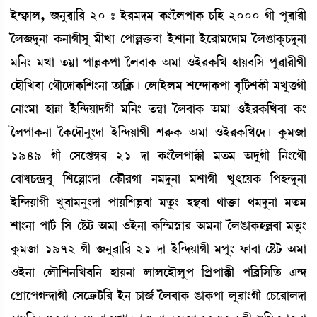
Òü´£¡àº, \>å¯à[¹ 20 – Òü¹³ƒ³ A¡}îºšàA¡ W¡[Ò 2000 Kã šå¯à¹ã
íº\ƒå>à A¡>àKãÎå ³ãJà ëšàÀv¡û¡¤à ÒüÅà>à Òüì¹à³ìƒà³ íºR¡àAô¡W¡ƒå>à
³[>} ³Jà t¡³¥à šàÀA¡šà íº¤àA¡ "³à *Òü¹A¡[J ÒàÚ¤[Î šå¯à¹ãKã
ëÒï[J¤à ë=ïìƒàA¡[Å}>à t¡à[AÃ¡¡ú ëºàÒüº³ Åì@ƒàA¡šà ¤õ[i¡ÅA¡ã ³Jåv¡Kã
ë>à}³à ÒàÄà Òü[@ƒÚàƒKã ³[>} t¡´¬à íº¤àA¡ "³à *Òü¹A¡[J¤à A¡}
îºšàA¡>à íA¡ìƒï>å}ƒà Òü[@ƒÚàKã Å¹ç¡A¡ "³à *Òü¹A¡[Jìƒ¡ú Aå¡³\à
1949 Kã ëÎìœ¡´¬¹ 21 ƒà A¡}îºšàB¡ã ³t¡³ "ƒåKã [>}ì=ï
ë¤à‹W¡@ƒø¤å [ÅìÀà}ƒà ëA¡ï¹Kà >³ƒå>à ³ÅàKã Jå;ìÚA¡ [šÒ@ƒå>à
Òü[@ƒÚàKã Jå¤à³>å}ƒà šàÚ[ÅÀ¤à ³tå¡} Ò”‚¤à =àv¡û¡à =³ƒå>à ³t¡³
Åà}>à šài¢¡ [Î ëÊ¡i¡ "³à *Òü>à A¡[´¶Ñ•à¹ "³>à íºR¡àA¡ÒÀ¤à ³tå¡}
Aå¡³\à 1972 Kã \>å¯à[¹ 21 ƒà Òü[@ƒÚàKã ³šå} ó¡à¤à ëÊ¡i¡ "³à
*Òü>à ëºï[Å>[J¤[> ÒàÚ>à ºàºìÒïºåš [šøšàB¡ã š[¤Ã[Î[t¡ &@ƒ
ëšøàìšK@ƒàKã ëÎìyû¡i¡[¹ Òü> W¡à\¢ íº¤àA¡ R¡àA¡šà ºå¯à}Kã ëW¡ì¹àºƒà