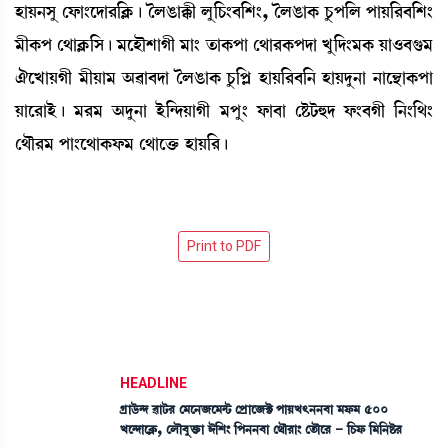
ÒàÚ>Îå ëó¡à}ìƒà¹[AÃ¡¡ú íºR¡àB¡ã ºå[W¡}¤[Å}, íºR¡àA¡ Wå¡š[º šàÚ[¹¤[Å}
³ãA¡š ë=àAÃ¡[Î¡ú ³ìÒïÅàKã ³à} t¡àA¡šà ë=à¹A¡šƒà Jå[ƒ}³A¡ Úà*¤P¡³
'ìJàÚKã ³ãÚà³ "¯à¤ƒà íºR¡àA¡ Wå¡[šÃ ÒàÚ[¹¤[> ÒàÚƒå>à >àì”‚àA¡šà
Úàì¹àÒü¡ú ³¹³ "ƒå>à Òü[@ƒÚàKã ³šå} ó¡à¤à ëÊ¡i¡×ƒ ó¡}¤Kã [>}[=}
ë=ï¹³ šà}ì=àA¡ó¡³ ë=àìv¡û¡ ÒàÚ[¹¡ú
HEADLINE
Nøàl¡ü@ƒ ¯ài¡¹ ë³ì>\ì³@i¡ ëšøàì\C¡ šàÚJ;>>¤à ³ó¡³ 500
Jì@ƒàìAÃ¡, ëºï¤åv¡û¡à #[Å} [š>>¤à ë=ï¹à} ët¡ïì¹ - [W¡ó¡ [³[>Ê¡¹