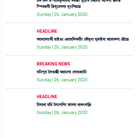
&³ &º & Å¸à³Aå¡³à¹Kã ³=v¡û¡à Îå[šø³ ëA¡ài¢¡>à t¡à[J¤à ®¡[ƒ¢C¡
[ÑšA¡¹Kã [y¤åì>ºƒà Jå;[ÅÄìJø
Sunday | 26, January 2020
HEADLINE
t¡ì³}ìºà}Kã ÚàÒüR¡} &Úà¹[ºó¡[i¡} ët¡ïƒå>à ³å´¬àÒüƒà =àìƒàA¡šà ëÒïìJø
Sunday | 26, January 2020
BREAKING NEWS
³[>šå¹ íºR¡àB¡ã "¹à>¤à ëJàR¡=à}[>
Sunday | 26, January 2020
HEADLINE
[>ÈàKà ³[¹ íº>¤[Å} ó¡à¤ƒà =àK;º[AÃ¡
Sunday | 26, January 2020