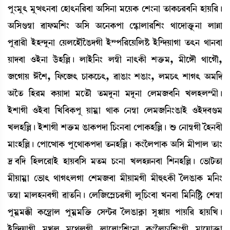
šå}³å; ³åx;>¤à ëÒà;>[¹¤à "[Î>à ³ìÚA¡ ëÅ}>à t¡àA¡W¡¹¤[> ÒàÚ[¹¡ú
"[ÎP¡´¬à ¯àó¡³[Å} "[Î "ì>A¡šà ëÑHþàºà¹[Å} =àìƒàv¡ûå¡>à ºàÄà
šå¯à¹ã ÒüÒ@ƒå>à ëÚºìÒïîR¡ƒKã Òü´š[¹ìÚ[ºÊ¡ Òü[@ƒÚàKà t¡;> =à>¤à
Úàƒ¤à *Òü>à l¡üÒ[À¡ú ºàÒü[>} º´¬ã >à;A¡ã Åv¡û¡³, ³ãìUï =àìKï,
\ìKàÚ #îÅ, [ó¡ì\; W¡àA¡ìW¡;, ¯àR¡à} ÅR¡à}, º³W¡; ÅàK; "³[ƒ
"ît¡ [Ò¹³ A¡Úàƒà ³ìt¡ï t¡³ƒå>à ³ƒå>à ëº³\¤[> JºÒº´¶ã¡ú
ÒüÅàKã *Òü¤à [J[¤A¡šå Úà³¥à =àA¡ ë>´¬à ëº³\[>}R¡àÒü *Òüƒ¤P¡³
JºÒ[À¡ú ÒüÅàKã Åv¡û¡³ R¡àA¡šƒà [W¡}>¤à ëšàA¡Ò[À¡ú Ç¡ ë>à´¬Kã íÒ>¤ã
³à}Ò[À¡ú ëšàìxàA¡ šåì=àA¡šƒà t¡>Ò[À¡ú A¡}îºšàA¡ "[Î ³ãšàº t¡à}
‰¤[ƒ [Òºì¹àÒü ÒàÚ¤[Î ³t¡³ W¡}>à JºÒÄ>¤à [Å>Ò[À¡ú ë®¡ài¡t¡à
³ãÚà³¥à ë®¡à; =àK;ºKà ëÅ³\¤à ³ãÚà³Kã ³ã×;A¡ã íºR¡àA¡ ³[>}
t¡´¬à ³àºÒ>¤Kã ¯àt¡[>¡ú ëº[\ìÑÃW¡¹Kã ºå[W¡}¤à J>¤à [³[>[Ê¡ö ëÅ´¬à
šå³¥³B¡ã A¡ì”|àº šå³¥³[v¡û¡ ëÎ@i¡¹ íºR¡àA¥¡à ÎåÙàÚ šàÚ[¹ ÒàÚ[J¡ú
Òü[@ƒÚàKã ³Jº ³ì=ºKã ºàìÀà}[Å}>à A¡}îºW¡à[Å}Kã ³àìÚàv¡û¡à