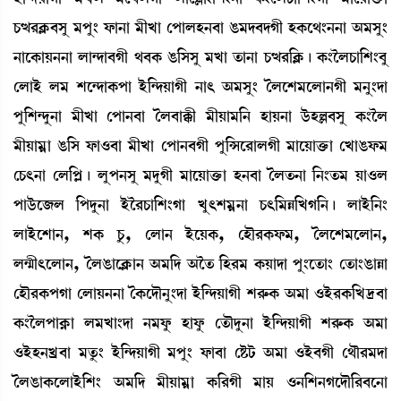
W¡x¹AÃ¡¤Îå ³šå} ó¡à>à ³ãJà ëšàºÒ>¤à R¡³ƒ¤ƒKã ÒA¡ì=}>>à "³Îå}
>àìA¡àÚ>>à ºà@ƒà¤Kã =¤A¡ R¡[ÎÎå ³Jà t¡à>à W¡x¹[AÃ¡¡ú A¡}îºW¡à[Å}¤å
ëºàÒü º³ Åì@ƒàA¡šà Òü[@ƒÚàKã >à; "³Îå} íºìÅ³ìºà>Kã ³>å}ƒà
šå[Å@ƒå>à ³ãJà ëšà>¤à íº¤àB¡ã ³ãÚà³[> ÒàÚ>à l¡üÒÀ¤Îå A¡}îº
³ãÚà³¥à R¡[Î ó¡à*¤à ³ãJà ëšà>¤Kã šå[Xì¹àºKã ³àìÚàv¡û¡à ëJàR¡ó¡³
ëW¡;>à ëº[šÃ¡ú ºåš>Îå ³ƒåKã ³àìÚàv¡û¡à Ò>¤à íºt¡>à [>}t¡³ Úà*º
šàl¡üì\º [šƒå>à Òüî¹W¡à[Å}Kà Jå;Å³¥>à W¡;[³Ä[JK[>¡ú ºàÒü[>}
ºàÒüìÅà>, ÅA¡ Wå¡, ëºà> ÒüìÚA¡, ëÒï¹A¡ó¡³, íºìÅ³ìºà>,
º@µã;ìºà>, íºR¡àìAÃ¡à> "³[ƒ "ît¡ [Ò¹³ A¡Úàƒà šå}ìt¡à} ët¡à}R¡àÄà
ëÒï¹A¡šKà ëºàÚ>>à íA¡ìƒï>å}ƒà Òü[@ƒÚàKã Å¹ç¡A¡ "³à *Òü¹A¡[J‰¤à
A¡}îºšàA¥¡à º³Jà}ƒà >³óå¡ Òàóå¡ ët¡ïƒå>à Òü[@ƒÚàKã Å¹ç¡A¡ "³à
*ÒüÒ>Jø¤à ³tå¡} Òü[@ƒÚàKã ³šå} ó¡à¤à ëÊ¡i¡ "³à *Òü¤Kã ë=ï¹³ƒà
íºR¡àA¡ìºàÒü[Å} "³[ƒ ³ãÚà³¥à A¡[¹Kã ³àÚ *>[Å>Kìƒï[¹¤ì>à