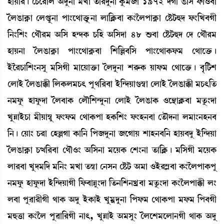
ÒàÚ[¹¡ú ëW¡ì¹àº "ƒå>à ³Jà t¡à¹ƒå>à Aå¡³\à 1972 ƒKã R¡[Î ó¡à*¤à
íºR¡àA¥¡à ëºœ¡æ>à šà}ì=àv¡ûå¡>à ºà[AÃ¡¤à A¡}îºšàA¥¡à ëÊ¡i¡×ƒ ó¡}[J¤Kã
[>}[Å} ë=ï¹³ "[Î Ò@ƒA¡ W¡[Ò "[Îƒà 48 Ç¡¤à ëÊ¡i¡×ƒ ëƒ ë=ï¹³
ÒàÚ>à íºR¡àA¥¡à šà}ì=àA¥¡¤à [Å[À¤[Î šà}ì=àA¡ó¡³ ë=àìv¡û¡¡ú
Òüî¹W¡à[Å}>Îå ³[ÎKã ³àìÚàv¡û¡à íºƒå>à Å¹ç¡A¡ Úàó¡³ ë=àìv¡û¡¡ú ¤õ[i¡Å
ëºàÒü íºR¡àB¡ã [ºA¡º³W¡; šå=[¹¤à Òü[@ƒÚàP¡´¬à ëºàÒü íºR¡àB¡ã ³W¡;[t¡
>³óå¡ Òàóå¡ƒà íº¤àA¡ ëºï[Å@ƒå>à ëºàÒü íºR¡àA¡ *ì”‚àAÃ¡¤à ³tå¡}ƒà
JåÄàÒüW¡à ³ãÚà´¬å ó¡}ó¡³ ë=àA¡šà ÒA¡[Å} ó¡}Ò>¤à ët¡ïƒ>à º³à}>Ò>¤
[>¡ú ëÚà} W¡¹à ëÒÀKà A¡à[> [š\ƒå>à \ìKàÚ ÅàÒ>¤[> ÒàÚ¤ƒå Òü[@ƒÚà
íºR¡àA¥¡à W¡x[¹¤à ë=ï*} "[Î>à ³ìÚA¡ ëÅ}>à t¡à[AÃ¡¡ú ³[ÎKã ³ìÚA¡
ºà¹¤à Jåƒ³[ƒ ³[>} ³Jà t¡´¬à ë>Î> ëÊ¡i¡ "³à *Òü¹´Ã¤à A¡}îºšàA¡šå
>³óå¡ Òàóå¡ƒà Òü[@ƒÚàKã [ó¡¤àÄå}ƒà [t¡>[Å>Jø¤à ³tå¡}ƒà A¡}îºšàB¡ã º}
º¤à šå¯à¹ãKã =àA¡ "ƒå ÒüA¡àÒü Jå³¥ƒå>à [šó¡³ ë=àA¡šà ³ó¡³ [š¤Kã
³×v¡à A¡}îº šå¯à[¹Kã >à;, JåÄàÒü "³Îå} íºìÅ³ìºà>Kã =àA¡ "ƒå