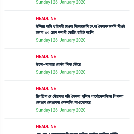
Sunday | 26, January 2020
HEADLINE
Òü[@ƒÚà "[Î J«àÒüƒKã W¡à*¤à [ƒì³àìyû¡[Î W¡;šà íº¤àA¡ "³[> ³ã*Òü
ìyû¡à¹ 30 ë¹à³ ³ÅàKã ë®¡à[j¡} ¹àÒüi¡ ³à}[º
Sunday | 26, January 2020
HEADLINE
Òüì@ƒà-³¸à@µà¹ ë¤àƒ¢¹ [ÎÁ¡ ët¡ïìJø
Sunday | 26, January 2020
HEADLINE
[¹š[¤ÃA¡ ëƒ ë=ï¹³Kà ³[¹ íº>>à šå[ºÎ šàìÎ¢àì>º[Å}ƒà [šKƒ¤à
ët¡àR¡à> ët¡àR¡à>¤à ë³ƒº[Å} ºà*ì=àA¡ìJø
Sunday | 26, January 2020
HEADLINE