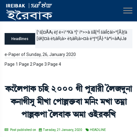
[¹š[¤ÃA¡ ëƒ ë=ï¹³Kà ³[¹ íº>>à šå[ºÎ šàìÎ¢àì>º[Å}ƒà
[šKƒ¤à ët¡àR¡à> ët¡àR¡à>¤à ë³ƒº[Å} ºà*ì=àA¡ìJø
Headlines
e-Paper of Sunday, 26, January 2020
Page 1 Page 2 Page 3 Page 4
A¡}îºšàA¡ W¡[Ò 2000 Kã šå¯à¹ã íº\ƒå>à
A¡>àKãÎå ³ãJà ëšàÀv¡û¡¤à ³[>} ³Jà t¡³¥à
šàÀA¡šà íº¤àA¡ "³à *Òü¹A¡[J
Post published on
Tuesday, 21 January, 2020
HEADLINE